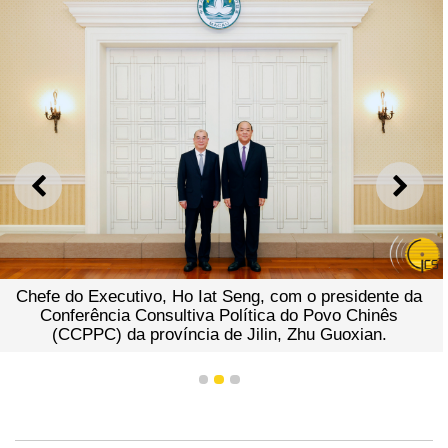
ANTERIOR
SEGU
Chefe do Executivo, Ho Iat Seng, com o presidente da
Conferência Consultiva Política do Povo Chinês
(CCPPC) da província de Jilin, Zhu Guoxian.
1
2
3