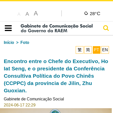
A
C
A
28°
A
Pesq
Índice
Início
Foto
繁
简
PT
EN
Encontro entre o Chefe do Executivo, Ho
Iat Seng, e o presidente da Conferência
Consultiva Política do Povo Chinês
(CCPPC) da província de Jilin, Zhu
Guoxian.
Gabinete de Comunicação Social
2024-06-17 22:29