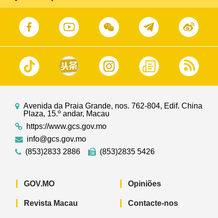
Política do Povo Chinês na Instância de Província
de Macau para trocar ideias.
Avenida da Praia Grande, nos. 762-804, Edif. China
Plaza, 15.º andar, Macau
https://www.gcs.gov.mo
info@gcs.gov.mo
(853)2833 2886
(853)2835 5426
GOV.MO
Opiniões
Revista Macau
Contacte-nos