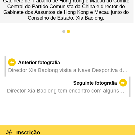
Gabinete de Trabalho de Hong Kong e Macau do Comité
Central do Partido Comunista da China e director do
Gabinete dos Assuntos de Hong Kong e Macau junto do
Conselho de Estado, Xia Baolong.
1
2
Anterior fotografia
Director Xia Baolong visita a Nave Desportiva dos
Jogos da Ásia Oriental de Macau e o Centro de
Seguinte fotografia
Formação e Estágio de Atletas.
Director Xia Baolong tem encontro com alguns
representantes de Macau à Assembleia Popular
Nacional, membros de Macau no Comité
Nacional da Conferência Consultiva Política do
Povo Chinês, e representantes da Associação de
Amizade de Membros da Conferência Consultiva
Inscrição