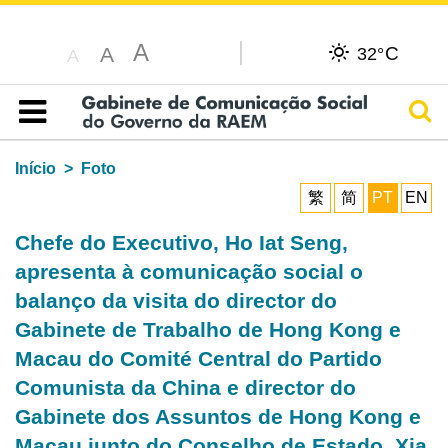
A
C
A
32°
A
Pesq
Índice
Início
Foto
繁
简
PT
EN
Chefe do Executivo, Ho Iat Seng,
apresenta à comunicação social o
balanço da visita do director do
Gabinete de Trabalho de Hong Kong e
Macau do Comité Central do Partido
Comunista da China e director do
Gabinete dos Assuntos de Hong Kong e
Macau junto do Conselho de Estado, Xia