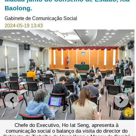
Baolong.
Gabinete de Comunicação Social
2024-05-19 13:43
ANTERIOR
SEGU
Chefe do Executivo, Ho Iat Seng, apresenta à
comunicação social o balanço da visita do director do