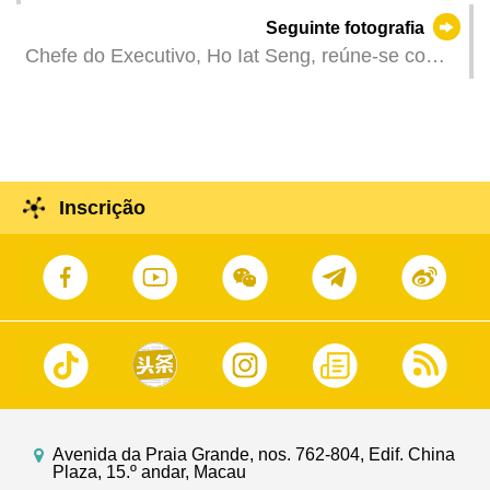
Moradores de Macau, subordinada à União Geral
Seguinte fotografia
das Associações dos Moradores de Macau.
Chefe do Executivo, Ho Iat Seng, reúne-se com o
subdirector da Comissão Nacional de Saúde,
Cao Xuetao, na Sede do Governo.
Inscrição
Avenida da Praia Grande, nos. 762-804, Edif. China
Plaza, 15.º andar, Macau