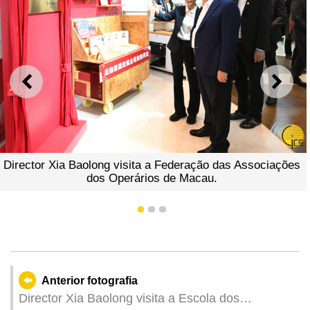
ANTERIOR
SEGU
Director Xia Baolong visita a Federação das Associações
dos Operários de Macau.
1
2
3
Anterior fotografia
Director Xia Baolong visita a Escola dos