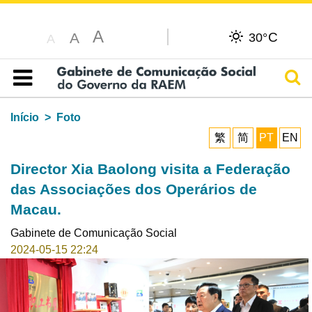
A
C
A
30°
A
Pesq
Índice
Início
Foto
繁
简
PT
EN
Director Xia Baolong visita a Federação
das Associações dos Operários de
Macau.
Gabinete de Comunicação Social
2024-05-15 22:24