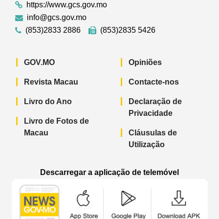
https://www.gcs.gov.mo
info@gcs.gov.mo
(853)2833 2886
(853)2835 5426
GOV.MO
Opiniões
Revista Macau
Contacte-nos
Livro do Ano
Declaração de
Privacidade
Livro de Fotos de
Macau
Cláusulas de
Utilização
Descarregar a aplicação de telemóvel
Aplicação de telemóvel “Notícias do G
Aplicação de telemóvel “
Aplicação 