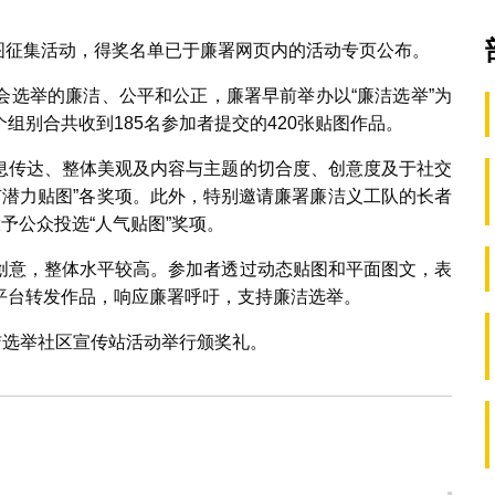
贴图征集活动，得奖名单已于廉署网页内的活动专页公布。
会选举的廉洁、公平和公正，廉署早前举办以“廉洁选举”为
组别合共收到185名参加者提交的420张贴图作品。
息传达、整体美观及内容与主题的切合度、创意度及于社交
“有潜力贴图”各奖项。此外，特别邀请廉署廉洁义工队的长者
予公众投选“人气贴图”奖项。
创意，整体水平较高。参加者透过动态贴图和平面图文，表
平台转发作品，响应廉署呼吁，支持廉洁选举。
洁选举社区宣传站活动举行颁奖礼。