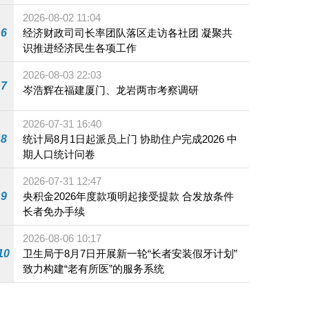
施
2026-08-02 11:04
6
经济财政司司长率团队落区走访各社团 凝聚共
识推进经济民生各项工作
2026-08-03 22:03
7
岑浩辉在福建厦门、龙岩两市考察调研
2026-07-31 16:40
8
统计局8月1日起派员上门 协助住户完成2026 中
期人口统计问卷
2026-07-31 12:47
9
央积金2026年度款项明起接受提款 合发放条件
长者免办手续
2026-08-06 10:17
10
卫生局于8月7日开展新一轮“长者安装假牙计划”
致力构建“老有所医”的服务系统