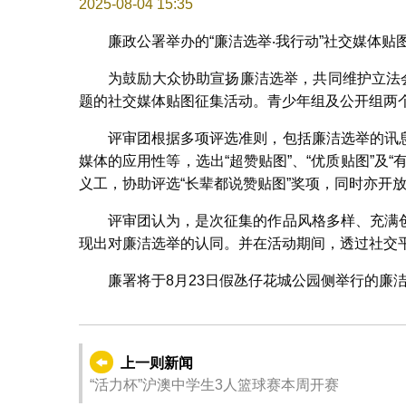
2025-08-04 15:35
廉政公署举办的“廉洁选举‧我行动”社交媒体
为鼓励大众协助宣扬廉洁选举，共同维护立法
题的社交媒体贴图征集活动。青少年组及公开组两个
评审团根据多项评选准则，包括廉洁选举的讯
媒体的应用性等，选出“超赞贴图”、“优质贴图”及
义工，协助评选“长辈都说赞贴图”奖项，同时亦开放
评审团认为，是次征集的作品风格多样、充满
现出对廉洁选举的认同。并在活动期间，透过社交
廉署将于8月23日假氹仔花城公园侧举行的廉
上一则新闻
“活力杯”沪澳中学生3人篮球赛本周开赛