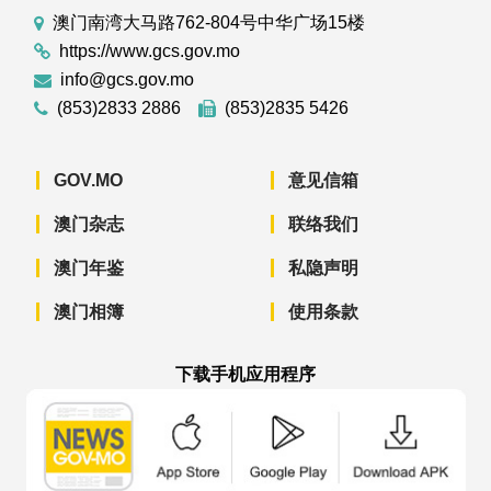
澳门南湾大马路762-804号中华广场15楼
https://www.gcs.gov.mo
info@gcs.gov.mo
(853)2833 2886
(853)2835 5426
GOV.MO
意见信箱
澳门杂志
联络我们
澳门年鉴
私隐声明
澳门相簿
使用条款
下载手机应用程序
澳门政府新闻 APP - App Store 下载
澳门政府新闻 APP - Googl
澳门政府新闻 