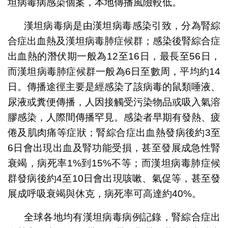
坦病毒病感染個案，本地傳播風險較低。
漢坦病毒病是由漢坦病毒感染引致，分為腎綜
合症出血熱及漢坦病毒肺症候群；感染後腎綜合症
出血熱的潛伏期一般為12至16日，最長至56日，
而漢坦病毒肺症候群一般為6日至數周，平均約14
日。傳播途徑主要是經感染了該病毒的鼠類唾液、
尿液或糞便傳播，人因接觸受污染物品或吸入氣溶
膠感染，人際間傳播罕見。感染者早期有發熱、疲
倦及肌肉痛等症狀；腎綜合症出血熱發病後約3至
6日會出現出血及腎功能受損，甚至發展成急性腎
衰竭，病死率1%到15%不等；而漢坦病毒肺症候
群發病後約4至10日會出現咳嗽、氣促等，甚至發
展成呼吸衰竭與休克，病死率可高達約40%。
全球各地均有漢坦病毒病例記錄，腎綜合症出