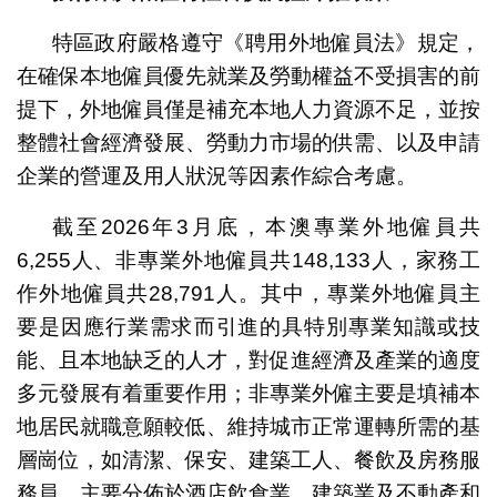
特區政府嚴格遵守《聘用外地僱員法》規定，
在確保本地僱員優先就業及勞動權益不受損害的前
提下，外地僱員僅是補充本地人力資源不足，並按
整體社會經濟發展、勞動力市場的供需、以及申請
企業的營運及用人狀況等因素作綜合考慮。
截至2026年3月底，本澳專業外地僱員共
6,255人、非專業外地僱員共148,133人，家務工
作外地僱員共28,791人。其中，專業外地僱員主
要是因應行業需求而引進的具特別專業知識或技
能、且本地缺乏的人才，對促進經濟及產業的適度
多元發展有着重要作用；非專業外僱主要是填補本
地居民就職意願較低、維持城市正常運轉所需的基
層崗位，如清潔、保安、建築工人、餐飲及房務服
務員，主要分佈於酒店飲食業、建築業及不動產和