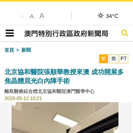
A
C
A
34°
A
搜尋
目錄
首頁
新聞
繁
简
PT
北京協和醫院張順華教授來澳 成功開展多
焦晶體屈光白內障手術
離島醫療綜合體北京協和醫院澳門醫學中心
2026-05-12 10:21