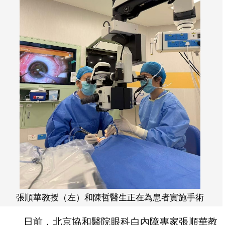
張順華教授（左）和陳哲醫生正在為患者實施手術
日前，北京協和醫院眼科白內障專家張順華教