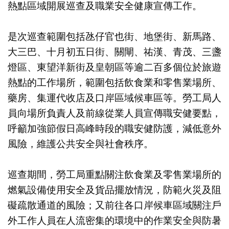
熱點區域開展巡查及職業安全健康宣傳工作。
是次巡查範圍包括氹仔官也街、地堡街、新馬路、
大三巴、十月初五日街、關閘、祐漢、青茂、三盞
燈區、東望洋新街及皇朝區等逾二百多個位於旅遊
熱點的工作場所，範圍包括飲食業和零售業場所、
藥房、集運代收店及口岸區域候車區等。勞工局人
員向場所負責人及前線從業人員宣傳職安健要點，
呼籲加強節假日高峰時段的職安健防護，減低意外
風險，維護公共安全與社會秩序。
巡查期間，勞工局重點關注飲食業及零售業場所的
燃氣設備使用安全及貨品擺放情況，防範火災及阻
礙疏散通道的風險；又前往各口岸候車區域關注戶
外工作人員在人流密集的環境中的作業安全與防暑