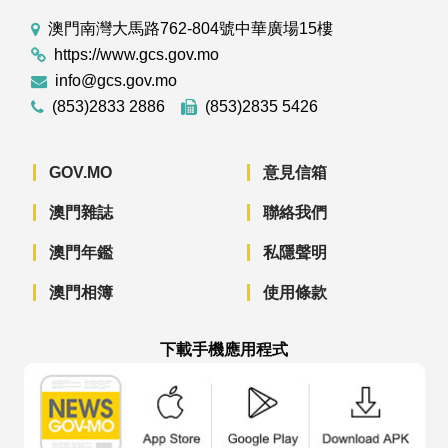
澳門南灣大馬路762-804號中華廣場15樓
https://www.gcs.gov.mo
info@gcs.gov.mo
(853)2833 2886
(853)2835 5426
GOV.MO
意見信箱
澳門雜誌
聯絡我們
澳門年鑑
私隱聲明
澳門相簿
使用條款
下載手機應用程式
澳門政府新聞 APP - App Store 下載
澳門政府新聞 APP - Googl
澳門政府新聞 