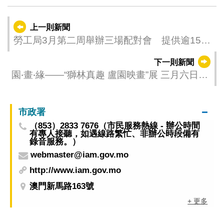
上一則新聞
勞工局3月第二周舉辦三場配對會 提供逾150
個職缺
下一則新聞
園‧畫‧緣——“獅林真趣 盧園映畫”展 三月六日起
於氹仔花城公園舉行
市政署
（853）2833 7676（市民服務熱線 - 辦公時間
有專人接聽，如遇線路繁忙、非辦公時段備有
錄音服務。）
webmaster@iam.gov.mo
http://www.iam.gov.mo
澳門新馬路163號
+ 更多