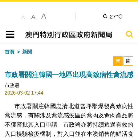
A
C
A
27°
A
搜尋
目錄
首頁
新聞
繁
简
市政署關注韓國一地區出現高致病性禽流感
市政署
2026-03-02 17:44
市政署關注韓國忠清北道曾坪郡爆發高致病性
禽流感，有關涉及禽流感疫區的禽肉及禽肉產品將
不獲審批其入口申請。市政署亦將持續透過有效的
入口檢驗檢疫機制，對入口並在本澳銷售的鮮活食