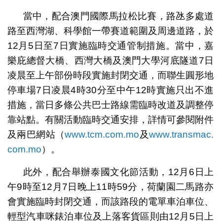
當中，配合澳門國際馬拉松比賽，路氹多處道
路至西灣湖、科學館一帶賽道範圍及周邊道路，於
12月5日至7日實施臨時交通管制措施。當中，嘉
樂庇總督大橋、西灣大橋及澳門大學河底隧道7日
凌晨至上午部份時段實施封閉交通，而聯生圓形地
停車場7日凌晨4時30分至中午12時實施只出不進
措施，當日多條公共巴士路線需臨時改道及調整停
靠站點。有關活動臨時交通安排，詳情可參閱附件
及兩巴網站（
www.tcm.com.mo
及
www.transmac.
com.mo
）。
此外，配合舉辦泰國文化節活動，12月6日上
午9時至12月7日晚上11時59分，荷蘭園二馬路亦
會實施臨時封閉交通，而該路段的電單車泊車位、
輕型汽車咪錶泊車位及上落客貨區則由12月5日上