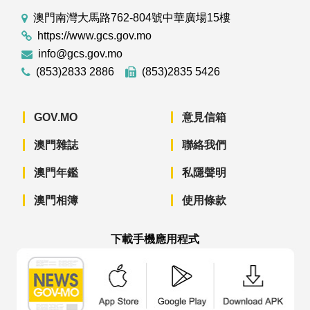
澳門南灣大馬路762-804號中華廣場15樓
https://www.gcs.gov.mo
info@gcs.gov.mo
(853)2833 2886
(853)2835 5426
GOV.MO
意見信箱
澳門雜誌
聯絡我們
澳門年鑑
私隱聲明
澳門相簿
使用條款
下載手機應用程式
澳門政府新聞 APP - App Store 下載
澳門政府新聞 APP - Googl
澳門政府新聞 