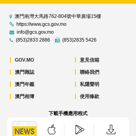
澳門南灣大馬路762-804號中華廣場15樓
https://www.gcs.gov.mo
info@gcs.gov.mo
(853)2833 2886
(853)2835 5426
GOV.MO
意見信箱
澳門雜誌
聯絡我們
澳門年鑑
私隱聲明
澳門相簿
使用條款
下載手機應用程式
澳門政府新聞 APP - App Store 下載
澳門政府新聞 APP - Googl
澳門政府新聞 