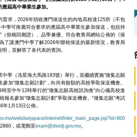
的應屆高中畢業生參加。
需求，2026年招收澳門保送生的內地高校達125所（不包
。各中學可推薦符合要求的應屆高中畢業生參加保送，包括持
證”（俗稱回鄉證）、品學兼優、符合教青局網站公佈的《保
為了讓澳門中學了解2026年聯校保送的最新情況，教青局
說明，並解答了各代表的查詢。
教業中學（冼星海大馬路193號）舉行，並繼續實施“徵集志願
報名參加“徵集志願計劃”，向尚有餘額的高校爭取保送機會。
午9時至中午12時舉行的“徵集志願高校諮詢會”向心儀高校進
統報名參加“徵集志願計劃”爭取保送機會。“徵集志願”考試
6年1月13日公佈。
j.gov.mo/webdsejspace/internet/Inter_main_page.jsp?id=800
2860，或電郵至
exam@dsedj.gov.mo
。