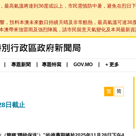
高氣溫將達到36度或以上，市民需慎防中暑，避免在烈日下進行戶
響，預料本澳未來數日持續天晴及非常酷熱，最高氣溫可達36
帶來強雷雨及強烈陣風，請市民留意天氣變化及本局最新資訊。(於 2
專題新聞
專題特寫
GOV.MO
+ 更多
繁
简
28日截止
生（簡稱
‘
聯校保送
’
）
”
的推薦期將於
2025
年
11
月
28
日下午
4