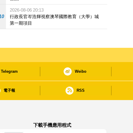
2026-08-06 20:13
10
行政長官岑浩輝視察澳琴國際教育（大學）城
第一期項目
Telegram
Weibo
電子報
RSS
下載手機應用程式
澳門政府新聞 APP - App Store 下載
澳門政府新聞 APP - Google Pla
澳門政府新聞 APP -