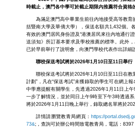
時截止，澳門各中學可於截止期限內推薦符合資格
為滿足澳門高中畢業生前往內地接受高等教育的
括暨南大學及華僑大學），保送名額共1,432個
有效的澳門居民身份證及“港澳居民來往內地通行
送須知》所訂基本要求及學校推薦的標準。此外，
已於早前舉行了說明會，向澳門學校代表作出詳細
聯校保送考試將於
2026
年
1
月
10
日至
11
日舉行
聯校保送考試將於2026年1月10日至11日在
計劃”，凡在“保送考試”未獲錄取的學生可在網上
中學應提醒有關學生，先透過2026年1月11日上
一步了解情況，並於同日上午9時至下午3時透過系
將於2026年1月11日晚上舉行，錄取總名單將於202
詳情請瀏覽教青局網頁：
https://portal.dsed
73&
;，查詢可於辦公時間致電教青局，電話：8397 