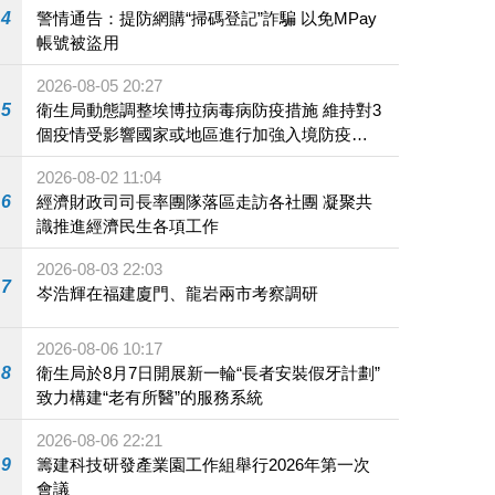
4
警情通告：提防網購“掃碼登記”詐騙 以免MPay
帳號被盜用
2026-08-05 20:27
5
衛生局動態調整埃博拉病毒病防疫措施 維持對3
個疫情受影響國家或地區進行加強入境防疫措
施
2026-08-02 11:04
6
經濟財政司司長率團隊落區走訪各社團 凝聚共
識推進經濟民生各項工作
2026-08-03 22:03
7
岑浩輝在福建廈門、龍岩兩市考察調研
2026-08-06 10:17
8
衛生局於8月7日開展新一輪“長者安裝假牙計劃”
致力構建“老有所醫”的服務系統
2026-08-06 22:21
9
籌建科技研發產業園工作組舉行2026年第一次
會議