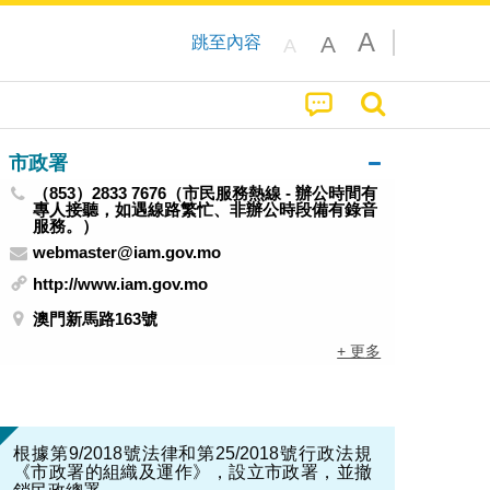
A
A
跳至內容
A
市政署
（853）2833 7676（市民服務熱線 - 辦公時間有
專人接聽，如遇線路繁忙、非辦公時段備有錄音
服務。）
webmaster@iam.gov.mo
http://www.iam.gov.mo
澳門新馬路163號
+ 更多
根據第9/2018號法律和第25/2018號行政法規
《市政署的組織及運作》，設立市政署，並撤