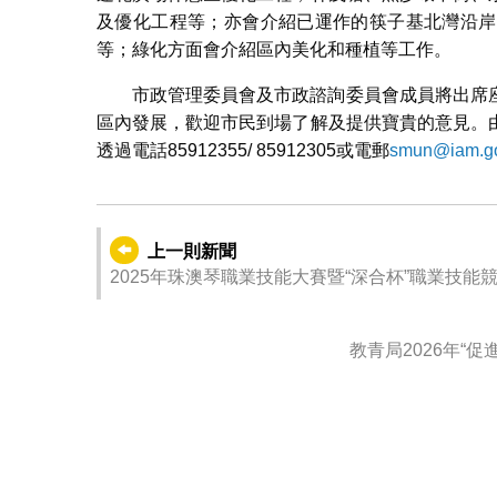
及優化工程等；亦會介紹已運作的筷子基北灣沿岸
等；綠化方面會介紹區內美化和種植等工作。
市政管理委員會及市政諮詢委員會成員將出席
區內發展，歡迎市民到場了解及提供寶貴的意見。
透過電話85912355/ 85912305或電郵
smun@iam.g
上一則新聞
2025年珠澳琴職業技能大賽暨“深合杯”職業技能