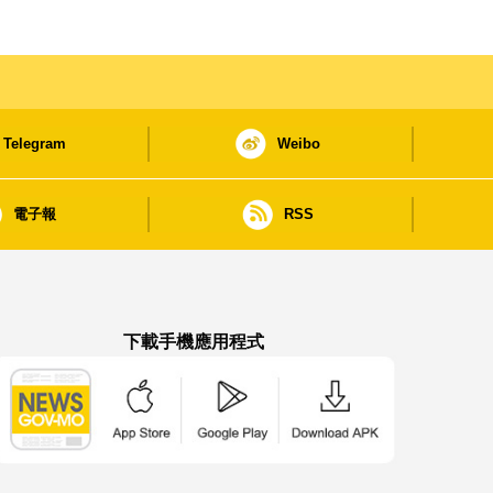
Telegram
Weibo
電子報
RSS
下載手機應用程式
澳門政府新聞 APP - App Store 下載
澳門政府新聞 APP - Google Pla
澳門政府新聞 APP -