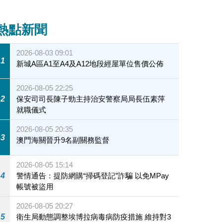
熱點新聞
2026-08-03 09:01
1
新城A區A1至A4及A12地段經屋單位售價公佈
2026-08-05 22:25
2
保安司司長陳子勁主持治安警察局局長伍素萍
就職儀式
2026-08-05 20:35
3
澳門海關晉升9名副關務監督
2026-08-05 15:14
4
警情通告：提防網購“掃碼登記”詐騙 以免MPay
帳號被盜用
2026-08-05 20:27
5
衛生局動態調整埃博拉病毒病防疫措施 維持對3