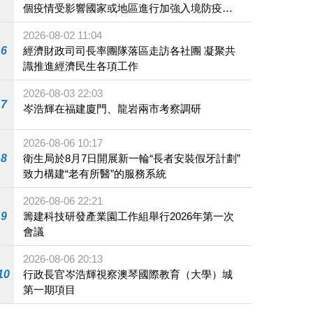
個疫情受影響國家或地區進行加強入境防疫措
施
2026-08-02 11:04
6
經濟財政司司長率團隊落區走訪各社團 凝聚共
識推進經濟民生各項工作
2026-08-03 22:03
7
岑浩輝在福建廈門、龍岩兩市考察調研
2026-08-06 10:17
8
衛生局於8月7日開展新一輪“長者安裝假牙計劃”
致力構建“老有所醫”的服務系統
2026-08-06 22:21
9
籌建科技研發產業園工作組舉行2026年第一次
會議
2026-08-06 20:13
10
行政長官岑浩輝視察澳琴國際教育（大學）城
第一期項目