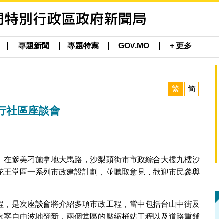
專題新聞
專題特寫
GOV.MO
+ 更多
繁
简
行社區座談會
，在爹美刁施拿地大馬路，沙梨頭街市市政綜合大樓九樓沙
花王堂區一系列市政建設計劃，並聽取意見，歡迎市民參與
程，是次座談會將介紹多項市政工程，當中包括台山中街及
永寧自由波地翻新，兩個堂區的壓縮桶站工程以及道路重鋪