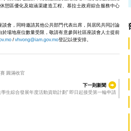
休憩區優化及箱涵渠建造工程、慕拉士政府綜合服務中心
座談會，同時邀請其他公共部門代表出席，與居民共同討論
由於場地座位數量受限，敬請有意參與社區座談會人士提前
ov.mo
/
vhvong@iam.gov.mo
登記以便安排。
競賽 圓滿收官
下一則新聞
教青局2026年“促進學生綜合發展年度活動資助計劃” 即日起接受第一輪申請