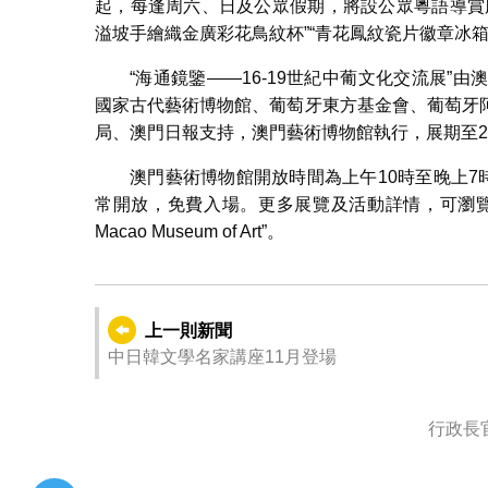
起，每逢周六、日及公眾假期，將設公眾粵語導賞
溢坡手繪織金廣彩花鳥紋杯”“青花鳳紋瓷片徽章冰
“海通鏡鑒——16-19世紀中葡文化交流展
國家古代藝術博物館、葡萄牙東方基金會、葡萄牙
局、澳門日報支持，澳門藝術博物館執行，展期至20
澳門藝術博物館開放時間為上午10時至晚上7
常開放，免費入場。更多展覽及活動詳情，可瀏
Macao Museum of Art”。
上一則新聞
中日韓文學名家講座11月登場
行政長