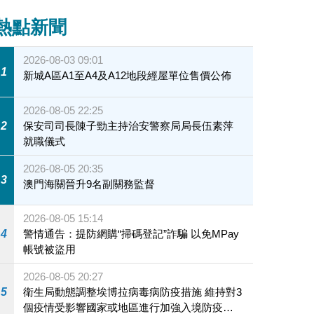
熱點新聞
2026-08-03 09:01
1
新城A區A1至A4及A12地段經屋單位售價公佈
2026-08-05 22:25
2
保安司司長陳子勁主持治安警察局局長伍素萍
就職儀式
2026-08-05 20:35
3
澳門海關晉升9名副關務監督
2026-08-05 15:14
4
警情通告：提防網購“掃碼登記”詐騙 以免MPay
帳號被盜用
2026-08-05 20:27
5
衛生局動態調整埃博拉病毒病防疫措施 維持對3
個疫情受影響國家或地區進行加強入境防疫措