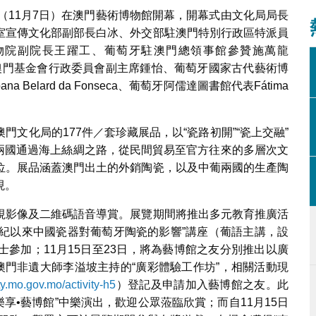
今日（11月7日）在澳門藝術博物館開幕，開幕式由文化局局長
室宣傳文化部副部長白冰、外交部駐澳門特別行政區特派員
物院副院長王躍工、葡萄牙駐澳門總領事館參贊施萬龍
長文綺華、澳門基金會行政委員會副主席鍾怡、葡萄牙國家古代藝術博
na Belard da Fonseca、葡萄牙阿儒達圖書館代表Fátima
文化局的177件／套珍藏展品，以“瓷路初開”“瓷上交融”
中葡兩國通過海上絲綢之路，從民間貿易至官方往來的多層次文
位。展品涵蓋澳門出土的外銷陶瓷，以及中葡兩國的生產陶
現。
視影像及二維碼語音導賞。展覽期間將推出多元教育推廣活
6世紀以來中國瓷器對葡萄牙陶瓷的影響”講座（葡語主講，設
參加；11月15日至23日，將為藝博館之友分別推出以廣
澳門非遺大師李溢坡主持的“廣彩體驗工作坊”，相關活動現
ity.mo.gov.mo/activity-h5
）登記及申請加入藝博館之友。此
“樂享•藝博館”中樂演出，歡迎公眾蒞臨欣賞；而自11月15日