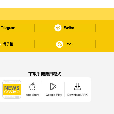
Telegram
Weibo
電子報
RSS
下載手機應用程式
澳門政府新聞 APP - App Store 下載
澳門政府新聞 APP - Google Pla
澳門政府新聞 APP -