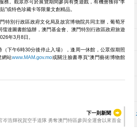
服務。觀眾亦可於展覽期間參與有獎遊戲，有機會獲得“李
箱貼”或特色珍藏卡等限量文創精品。
”由澳門特別行政區政府文化局及故宮博物院共同主辦，葡萄牙
阿儒達圖書館協辦，澳門基金會、澳門特別行政區政府旅遊
26年3月8日。
時（下午6時30分後停止入場），逢周一休館，公眾假期照
覽網站
www.MAM.gov.mo
或關注臉書專頁“澳門藝術博物館
下一則新聞
官岑浩輝祝賀空手道隊 勇奪澳門特區參與全運會以來首金