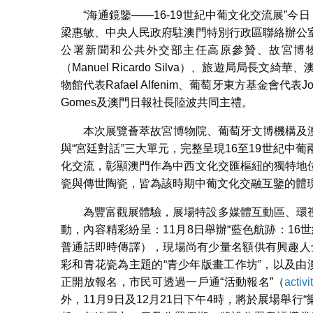
“海通鏡鑒——16-19世紀中葡文化交流展”
梁惠敏、中央人民政府駐澳門特別行政區聯絡辦公
公署新聞和公共外交部主任高原參贊、故宮博
（Manuel Ricardo Silva）、旅遊局局
物館代表Rafael Alfenim、葡萄牙東方基金會代表Joa
Gomes及澳門日報社長陸波共同主禮。
本次展覽薈萃故宮博物院、葡萄牙文博機構及澳門
與“宮廷對話”三大單元，完整呈現16至19世紀
化交流，彰顯澳門作為中西文化交匯樞紐的獨特地
瓷與傳世陶瓷，皆為該時期中葡文化交融互鑒的體
為豐富觀展體驗，展場特設多媒體互動區、環
動，內容精彩紛呈：11月8日舉辦“藍色航跡：1
普通話即時傳譯），現場尚有少量名額供有興趣人士
彩和青花瓷為主題的“青少年版畫工作坊”，以及由
正開放報名，市民可透過一戶通“活動報名”（
activ
外，11月9日及12月21日下午4時，將於展場舉行