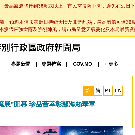
高氣溫將達到36度或以上，市民需慎防中暑，避免在烈日下進行戶
響，預料本澳未來數日持續天晴及非常酷熱，最高氣溫可達36
帶來強雷雨及強烈陣風，請市民留意天氣變化及本局最新資訊。(於 2
專題新聞
專題特寫
GOV.MO
+ 更多
繁
简
PT
EN
交流展”開幕 珍品薈萃彰顯海絲華章