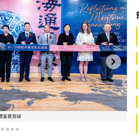
下一則
“海通鏡鑒——16-19世紀中葡文化交流展”
1
2
3
4
5