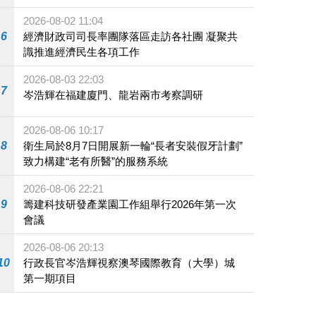
施
2026-08-02 11:04
6
經濟財政司司長率團隊落區走訪各社團 凝聚共
識推進經濟民生各項工作
2026-08-03 22:03
7
岑浩輝在福建廈門、龍岩兩市考察調研
2026-08-06 10:17
8
衛生局於8月7日開展新一輪“長者安裝假牙計劃”
致力構建“老有所醫”的服務系統
2026-08-06 22:21
9
籌建科技研發產業園工作組舉行2026年第一次
會議
2026-08-06 20:13
10
行政長官岑浩輝視察澳琴國際教育（大學）城
第一期項目