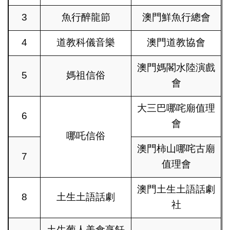
3
魚行醉龍節
澳門鮮魚行總會
4
道教科儀音樂
澳門道教協會
澳門媽閣水陸演戲
5
媽祖信俗
會
大三巴哪咤廟值理
6
會
哪吒信俗
澳門柿山哪咤古廟
7
值理會
澳門土生土語話劇
8
土生土語話劇
社
土生葡人美食烹飪