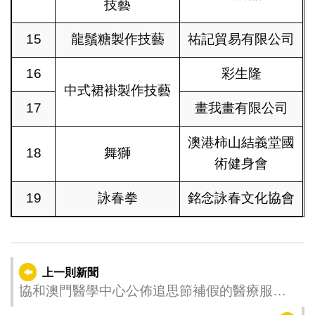
技藝
15
龍鬚糖製作技藝
祐記貿易有限公司
16
彩生隆
中式裙褂製作技藝
17
畫我畫有限公司
澳港柿山結義堂國
18
舞獅
術健身會
19
詠春拳
銘念詠春文化協會
上一則新聞
協和澳門醫學中心公佈追思節補假的醫療服務
安排