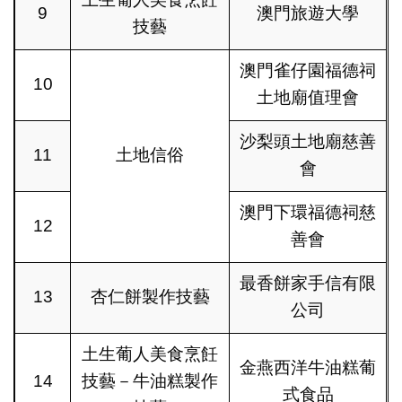
9
澳門旅遊大學
技藝
澳門雀仔園福德祠
10
土地廟值理會
沙梨頭土地廟慈善
11
土地信俗
會
澳門下環福德祠慈
12
善會
最香餅家手信有限
13
杏仁餅製作技藝
公司
土生葡人美食烹飪
金燕西洋牛油糕葡
14
技藝－牛油糕製作
式食品