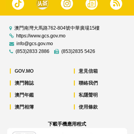
澳門南灣大馬路762-804號中華廣場15樓
https://www.gcs.gov.mo
info@gcs.gov.mo
(853)2833 2886
(853)2835 5426
GOV.MO
意見信箱
澳門雜誌
聯絡我們
澳門年鑑
私隱聲明
澳門相簿
使用條款
下載手機應用程式
澳門政府新聞 APP - App Store 下載
澳門政府新聞 APP - Googl
澳門政府新聞 