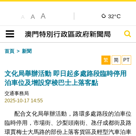
A
C
A
32°
A
搜尋
目錄
首頁
新聞
繁
简
PT
文化局舉辦活動 即日起多處路段臨時停用
泊車位及增設穿梭巴士上落客點
交通事務局
2025-10-17 14:55
配合文化局舉辦活動，路環多處路段的泊車位
臨時停用，市場街、沙梨頭南街、氹仔成都街及路
環賈梅士大馬路的部份上落客貨區及輕型汽車泊車