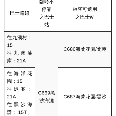
臨時不
停靠
乘客可選用
巴士路線
之巴士
之巴士站
站
往九澳村：
15
C680海蘭花園/蘭苑
往九澳油
庫：21A
往海洋花
園：15
往媽閣：
C669黑
21A
C687海蘭花園/黑沙
沙海灘
往黑沙海
灘：15T、