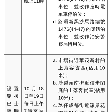
晚上11時
車位，並改作臨時電
單車停泊位；
路環新黑沙馬路編號
1476(44-47) 的咪錶泊
車位，並改作治安警
察局留用位。
市場街近華茂新村的
上落客貨區(佔用10
米)；
沙梨頭南街近信步閑
設置
10月18
庭的上落客貨區(佔用
穿梭
日至19日
10米)；
巴士
每日上午
氹仔成都街近濠景花
臨時
7時至翌