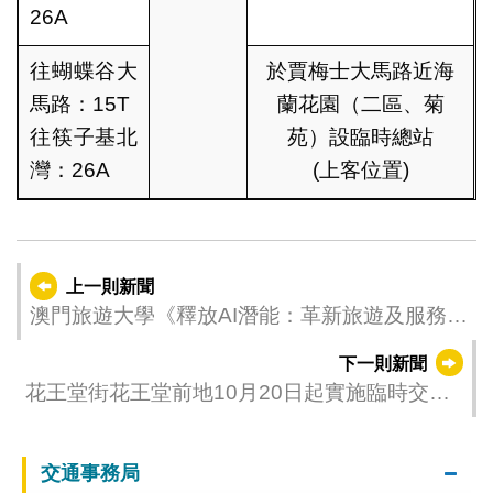
26A
往蝴蝶谷大
於賈梅士大馬路近海
馬路：15T
蘭花園（二區、菊
往筷子基北
苑）設臨時總站
灣：26A
(上客位置)
上一則新聞
澳門旅遊大學《釋放AI潛能：革新旅遊及服務業
營銷》線上講座圓滿舉行
下一則新聞
花王堂街花王堂前地10月20日起實施臨時交通
措施
交通事務局