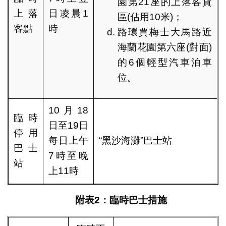
園第21座的上落客貨
上落
日凌晨1
區(佔用10米)；
客點
時
路環賈梅士大馬路近
海蘭花園第六座(對面)
的6個輕型汽車泊車
位。
10月18
臨時
日至19日
停用
每日上午
“黑沙海灘”巴士站
巴士
7時至晚
站
上11時
附表
2
：臨時巴士措施