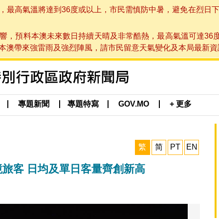
高氣溫將達到36度或以上，市民需慎防中暑，避免在烈日下進行戶
響，預料本澳未來數日持續天晴及非常酷熱，最高氣溫可達36
帶來強雷雨及強烈陣風，請市民留意天氣變化及本局最新資訊。(於 2
專題新聞
專題特寫
GOV.MO
+ 更多
繁
简
PT
EN
境旅客 日均及單日客量齊創新高