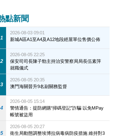
熱點新聞
2026-08-03 09:01
1
新城A區A1至A4及A12地段經屋單位售價公佈
2026-08-05 22:25
2
保安司司長陳子勁主持治安警察局局長伍素萍
就職儀式
2026-08-05 20:35
3
澳門海關晉升9名副關務監督
2026-08-05 15:14
4
警情通告：提防網購“掃碼登記”詐騙 以免MPay
帳號被盜用
2026-08-05 20:27
5
衛生局動態調整埃博拉病毒病防疫措施 維持對3