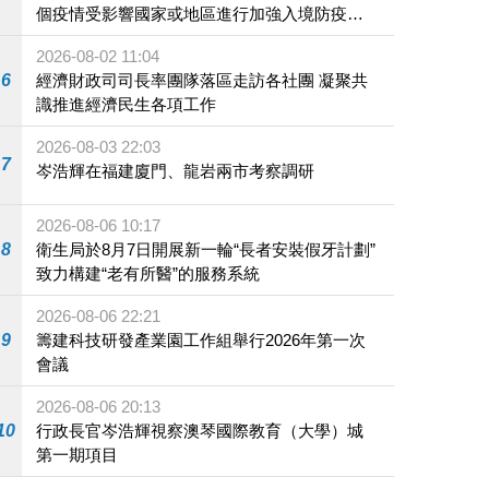
個疫情受影響國家或地區進行加強入境防疫措
施
2026-08-02 11:04
6
經濟財政司司長率團隊落區走訪各社團 凝聚共
識推進經濟民生各項工作
2026-08-03 22:03
7
岑浩輝在福建廈門、龍岩兩市考察調研
2026-08-06 10:17
8
衛生局於8月7日開展新一輪“長者安裝假牙計劃”
致力構建“老有所醫”的服務系統
2026-08-06 22:21
9
籌建科技研發產業園工作組舉行2026年第一次
會議
2026-08-06 20:13
10
行政長官岑浩輝視察澳琴國際教育（大學）城
第一期項目