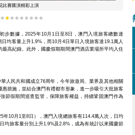
花比賽匯演精彩上演
6
7
8
9
10
11
12
13
14
15
步數據，2025年10月1日至8日，澳門入境旅客總數達
假期日均客量上升1.9%，而10月4日單日入境旅客達19.1萬人
的最高紀錄。此外，國慶假期期間澳門酒店業場所平均入住
中華人民共和國成立76周年，今年旅遊局、業界及其他相關
優惠措施，並結合澳門有禮都市形象，進一步吸引大批旅客
並加強節假期間巡查監管，保障旅客權益，持續鞏固澳門作為
年10月1至8日），澳門入境總旅客有114.4萬人次，日均
期的日均旅客量分別上升1.9%及2.8%，成為有統計以來國慶節