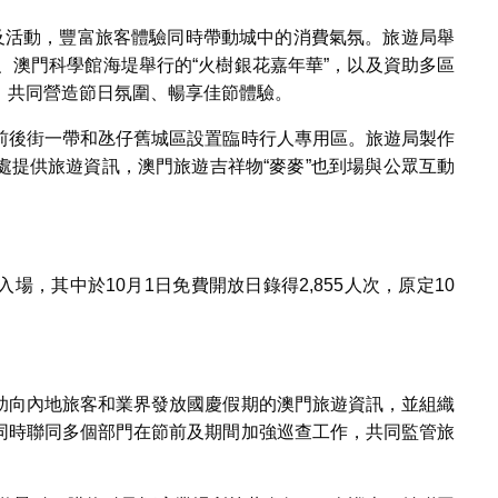
事及活動，豐富旅客體驗同時帶動城中的消費氣氛。旅遊局舉
、澳門科學館海堤舉行的“火樹銀花嘉年華”，以及資助多區
，共同營造節日氛圍、暢享佳節體驗。
前後街一帶和氹仔舊城區設置臨時行人專用區。旅遊局製作
處提供旅遊資訊，澳門旅遊吉祥物“麥麥”也到場與公眾互動
入場，其中於10月1日免費開放日錄得2,855人次，原定10
助向內地旅客和業界發放國慶假期的澳門旅遊資訊，並組織
同時聯同多個部門在節前及期間加強巡查工作，共同監管旅