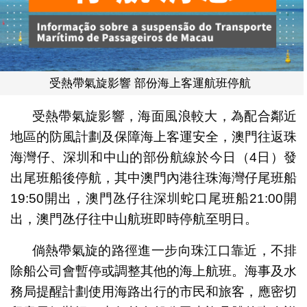
受熱帶氣旋影響 部份海上客運航班停航
受熱帶氣旋影響，海面風浪較大，為配合鄰近
地區的防風計劃及保障海上客運安全，澳門往返珠
海灣仔、深圳和中山的部份航線於今日（4日）發
出尾班船後停航，其中澳門內港往珠海灣仔尾班船
19:50開出，澳門氹仔往深圳蛇口尾班船21:00開
出，澳門氹仔往中山航班即時停航至明日。
倘熱帶氣旋的路徑進一步向珠江口靠近，不排
除船公司會暫停或調整其他的海上航班。海事及水
務局提醒計劃使用海路出行的市民和旅客，應密切