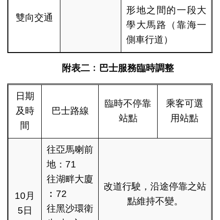
形地之間的一段大
雙向交通
學大馬路（靠海一
側車行道）
附表二﹕巴士服務臨時調整
日期
臨時不停靠
乘客可選
及時
巴士路線
站點
用站點
間
往亞馬喇前
地：71
往湖畔大廈
改道行駛，沿途停靠之站
︰72
10月
點維持不變。
往黑沙環衛
5日