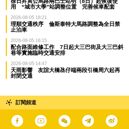
徐日昇寅公馬路兩巴士站明（8日）起恢復使
用 “城市大學”站調整位置 完善候車配套
2026-08-05 18:21
理順交通秩序 倫斯泰特大馬路調整為全日禁
止泊車
2026-08-05 16:15
配合路面維修工作 7日起大三巴街及大三巴斜
巷等實施臨時交通安排
2026-08-05 14:47
天雨影響 友誼大橋氹仔端兩段引橋周六起再
封閉交通
訂閱頻道