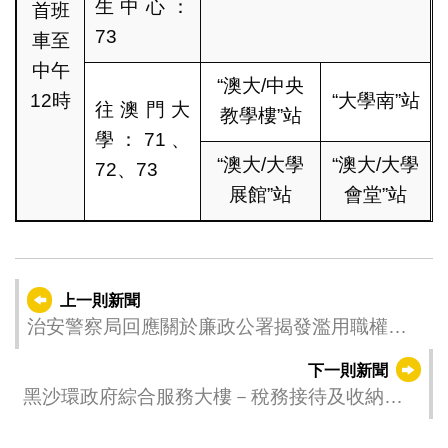
生中心：
首班
73
車至
中午
“澳大/中央
12時
“大學南”站
往澳門大
教學樓”站
學：71、
“澳大/大學
“澳大/大學
72、73
展館”站
會堂”站
上一則新聞
治安警察局回應關於廉政公署揭發濫用職權事
件
下一則新聞
黑沙環政府綜合服務大樓－稅務接待及收納處
遷址至慕拉士政府綜合服務中心