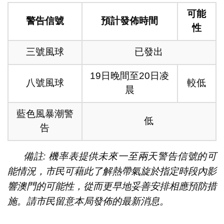
可能
警告信號
預計發佈時間
性
三號風球
已發出
19日晚間至20日凌
八號風球
較低
晨
藍色風暴潮警
低
告
備註: 機率表提供未來一至兩天警告信號的可
能情況，市民可藉此了解熱帶氣旋於指定時段內影
響澳門的可能性，從而更早地妥善安排相應預防措
施。請市民留意本局發佈的最新消息。