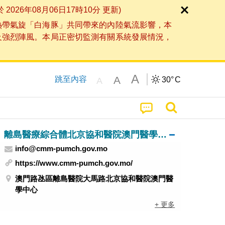
6年08月06日17時10分 更新)
熱帶氣旋「白海豚」共同帶來的內陸氣流影響，本
及強烈陣風。本局正密切監測有關系統發展情況，
A
A
跳至內容
30°
C
A
離島醫療綜合體北京協和醫院澳門醫學中心
info@cmm-pumch.gov.mo
https://www.cmm-pumch.gov.mo/
澳門路氹區離島醫院大馬路北京協和醫院澳門醫
學中心
+ 更多