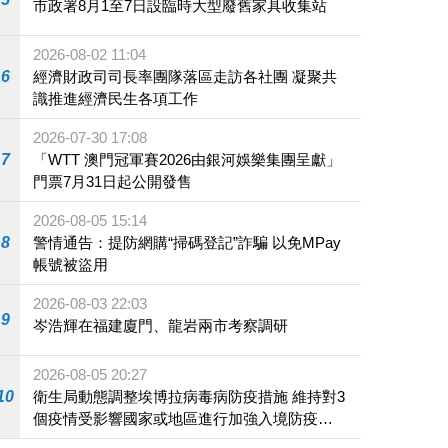
市政署8月1至7日設臨時大型廢舊家具收集站
2026-08-02 11:04
6
經濟財政司司長率團隊落區走訪各社團 凝聚共
識推進經濟民生各項工作
2026-07-30 17:08
7
「WTT 澳門冠軍賽2026由銀河娛樂集團呈獻」
門票7月31日起公開發售
2026-08-05 15:14
8
警情通告：提防網購“掃碼登記”詐騙 以免MPay
帳號被盜用
2026-08-03 22:03
9
岑浩輝在福建廈門、龍岩兩市考察調研
2026-08-05 20:27
10
衛生局動態調整埃博拉病毒病防疫措施 維持對3
個疫情受影響國家或地區進行加強入境防疫措
施