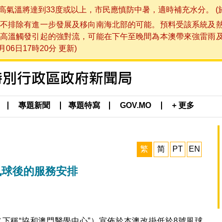
將達到33度或以上，市民應慎防中暑，適時補充水分。 (於 202
不排除有進一步發展及移向南海北部的可能。預料受該系統及
高溫觸發引起的強對流，可能在下午至晚間為本澳帶來強雷雨
06日17時20分 更新)
專題新聞
專題特寫
GOV.MO
+ 更多
繁
简
PT
EN
風球後的服務安排
下稱“協和澳門醫學中心”）宣佈於本澳改掛低於8號風球