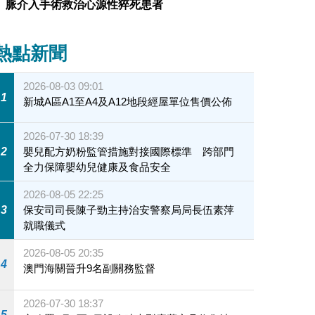
脈介入手術救治心源性猝死患者
熱點新聞
2026-08-03 09:01
1
新城A區A1至A4及A12地段經屋單位售價公佈
2026-07-30 18:39
2
嬰兒配方奶粉監管措施對接國際標準 跨部門
全力保障嬰幼兒健康及食品安全
2026-08-05 22:25
3
保安司司長陳子勁主持治安警察局局長伍素萍
就職儀式
2026-08-05 20:35
4
澳門海關晉升9名副關務監督
2026-07-30 18:37
5