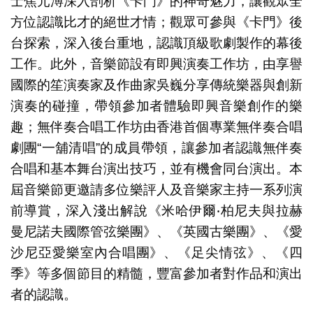
士焦元溥深入剖析《卡門》的神奇魅力，讓觀眾全
方位認識比才的絕世才情；觀眾可參與《卡門》後
台探索，深入後台重地，認識頂級歌劇製作的幕後
工作。此外，音樂節設有即興演奏工作坊，由享譽
國際的笙演奏家及作曲家吳巍分享傳統樂器與創新
演奏的碰撞，帶領參加者體驗即興音樂創作的樂
趣；無伴奏合唱工作坊由香港首個專業無伴奏合唱
劇團“一舖清唱”的成員帶領，讓參加者認識無伴奏
合唱和基本舞台演出技巧，並有機會同台演出。本
屆音樂節更邀請多位樂評人及音樂家主持一系列演
前導賞，深入淺出解說《米哈伊爾‧柏尼夫與拉赫
曼尼諾夫國際管弦樂團》、《英國古樂團》、《愛
沙尼亞愛樂室內合唱團》、《足尖情弦》、《四
季》等多個節目的精髓，豐富參加者對作品和演出
者的認識。