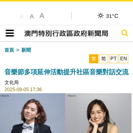
A
C
A
31°
A
搜尋
目錄
首頁
新聞
繁
简
PT
EN
音樂節多項延伸活動提升社區音樂對話交流
文化局
2025-09-05 17:36