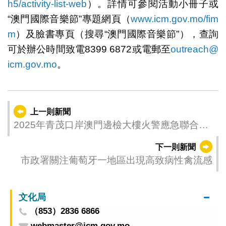
h5/activity-list-web
）。詳情可參閱活動小冊子或
“澳門國際音樂節”專題網頁（
www.icm.gov.mo/fim
m
）及臉書專頁（搜尋“澳門國際音樂節”），查詢
可於辦公時間致電8399 6872或電郵至
outreach@
icm.gov.mo
。
上一則新聞
2025年青茂口岸澳門邊檢大樓火警應急聯合演
習
下一則新聞
市政署關注葡萄牙一地區出現高致病性禽流感
文化局
（853）2836 6866
webmaster@icm.gov.mo