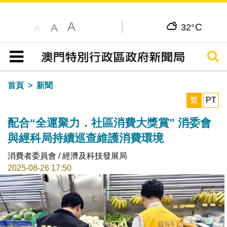
A
C
A
32°
A
搜尋
目錄
首頁
新聞
繁
PT
配合“全運聚力．社區消費大獎賞” 消委會
與經科局持續巡查維護消費環境
消費者委員會 / 經濟及科技發展局
2025-08-26 17:50