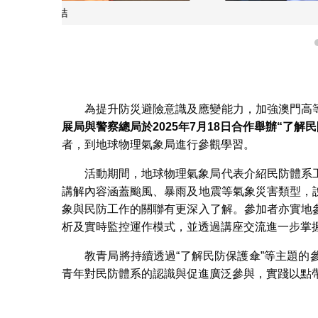
澳門高校師生及青年
為提升防災避險意識及應變能力，加強澳門高
展局與警察總局於
2025
年
7
月
18
日合作舉辦
“
了解民
者，到地球物理氣象局進行參觀學習。
活動期間，地球物理氣象局代表介紹民防體系
講解內容涵蓋颱風、暴雨及地震等氣象災害類型，
象與民防工作的關聯有更深入了解。參加者亦實地
析及實時監控運作模式，並透過講座交流進一步掌
教青局將持續透過“了解民防保護傘”等主題
青年對民防體系的認識與促進廣泛參與，實踐以點