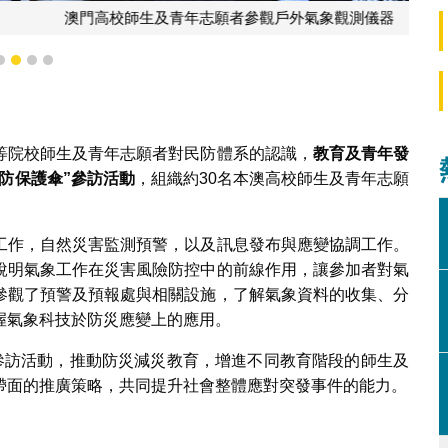
志願者參觀戶外氣象觀測儀器
1
2
3
4
等院校師生及青年志願者對民防體系的認識，
教育及青年發
防保護傘
”
參訪活動
，組織約30名本澳高校師生及青年志願
工作，自然災害監測預警，以及訊息發布與應變協調工作。
說明氣象工作在災害風險防控中的前線作用，讓參加者對氣
參觀了預警及預報處與相關設施，了解氣象資料的收集、分
握氣象科技於防災應變上的應用。
的參訪活動，推動防災減災教育，增進不同教育階段的師生及
帶面的推廣策略，共同提升社會整體應對突發事件的能力。