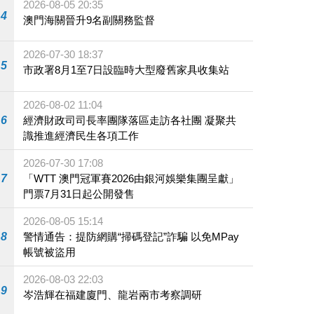
2026-08-05 20:35
4
澳門海關晉升9名副關務監督
2026-07-30 18:37
5
市政署8月1至7日設臨時大型廢舊家具收集站
2026-08-02 11:04
6
經濟財政司司長率團隊落區走訪各社團 凝聚共
識推進經濟民生各項工作
2026-07-30 17:08
7
「WTT 澳門冠軍賽2026由銀河娛樂集團呈獻」
門票7月31日起公開發售
2026-08-05 15:14
8
警情通告：提防網購“掃碼登記”詐騙 以免MPay
帳號被盜用
2026-08-03 22:03
9
岑浩輝在福建廈門、龍岩兩市考察調研