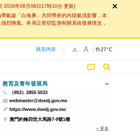
6年08月06日17時10分 更新)
熱帶氣旋「白海豚」共同帶來的內陸氣流影響，本
及強烈陣風。本局正密切監測有關系統發展情況，
A
A
跳至內容
27°
C
A
教育及青年發展局
（853）2855 5533
webmaster@dsedj.gov.mo
https://www.dsedj.gov.mo
澳門約翰四世大馬路7-9號1樓
+ 更多