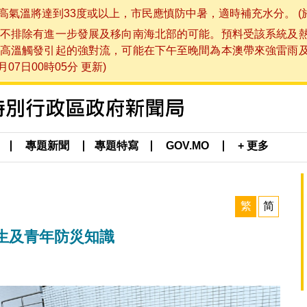
將達到33度或以上，市民應慎防中暑，適時補充水分。 (於 202
不排除有進一步發展及移向南海北部的可能。預料受該系統及
高溫觸發引起的強對流，可能在下午至晚間為本澳帶來強雷雨
07日00時05分 更新)
專題新聞
專題特寫
GOV.MO
+ 更多
繁
简
生及青年防災知識