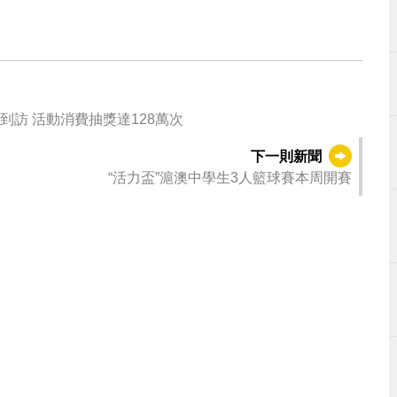
人次到訪 活動消費抽獎達128萬次
下一則新聞
“活力盃”滬澳中學生3人籃球賽本周開賽