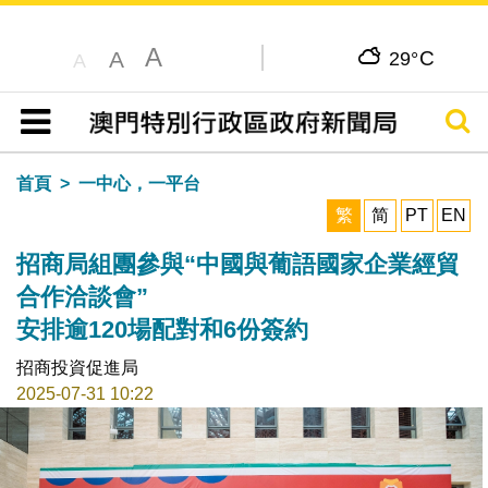
A
C
A
29°
A
搜尋
目錄
首頁
一中心，一平台
繁
简
PT
EN
招商局組團參與“中國與葡語國家企業經貿
合作洽談會”
安排逾120場配對和6份簽約
招商投資促進局
2025-07-31 10:22