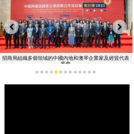
上一則
下一
招商局組織多個領域的中國內地和澳琴企業家及經貿代表
參會
1
2
3
4
5
6
7
8
9
10
11
12
13