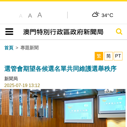
A
C
A
34°
A
搜尋
目錄
首頁
專題新聞
繁
简
PT
選管會期望各候選名單共同維護選舉秩序
新聞局
2025-07-19 13:12