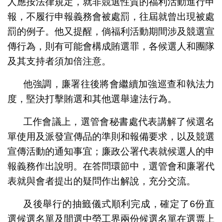
人應按法律規定，就非競選性質的福利活動進行申
報，不履行申報義務會被處罰，往屆就曾出現被處
罰的例子。他又提醒，倘福利活動期間涉及競選宣
傳行為，則有可能會構成賄選罪，各候選人和團隊
及其支持者須加倍注意。
他強調，廉署往後將會繼續加強巡查和執法力
度，堅決打擊賄選和其他選舉違法行為。
工作會議上，選管會秘書處代表講解了候選名
單使用及派發宣傳品的準則和報備要求，以及競選
宣傳活動的通知事宜；廉政公署代表就候選人的申
報義務作出說明。在答問環節中，選管會和廉署代
表就與會者提出的疑問作出解說，充分交流。
及後舉行的抽籤儀式順利完成，確定了6份直
選候選名單及間選中勞工界兩份候選名單在選票上