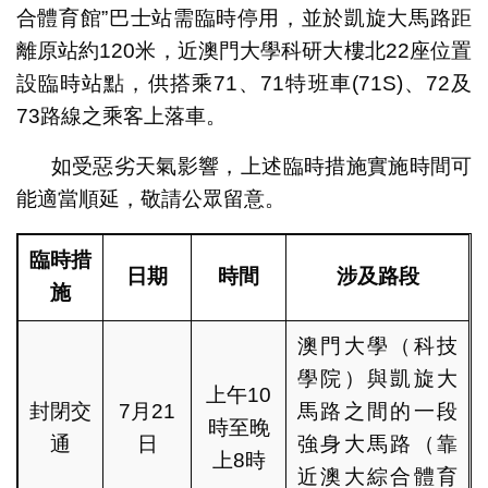
合體育館”巴士站需臨時停用，並於凱旋大馬路距
離原站約120米，近澳門大學科研大樓北22座位置
設臨時站點，供搭乘71、71特班車(71S)、72及
73路線之乘客上落車。
如受惡劣天氣影響，上述臨時措施實施時間可
能適當順延，敬請公眾留意。
臨時措
日期
時間
涉及路段
施
澳門大學（科技
學院）與凱旋大
上午10
封閉交
7月21
馬路之間的一段
時至晚
通
日
強身大馬路（靠
上8時
近澳大綜合體育