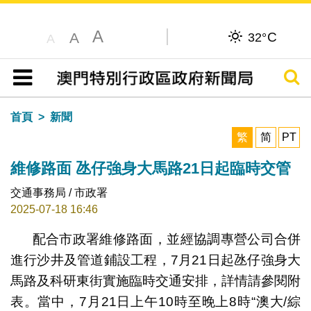
A
C
A
32°
A
搜尋
目錄
首頁
新聞
繁
简
PT
維修路面 氹仔強身大馬路21日起臨時交管
交通事務局 / 市政署
2025-07-18 16:46
配合市政署維修路面，並經協調專營公司合併
進行沙井及管道鋪設工程，7月21日起氹仔強身大
馬路及科研東街實施臨時交通安排，詳情請參閱附
表。當中，7月21日上午10時至晚上8時“澳大/綜