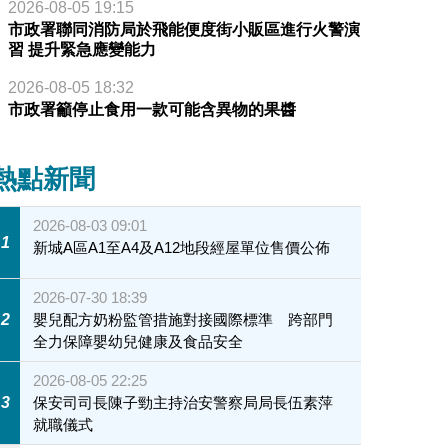
2026-08-05 19:15
市政署聯同消防局於飛能便度街小販區進行火警演
習 提升緊急應變能力
2026-08-05 18:32
市政署籲停止食用一款可能含異物的果醬
熱點新聞
2026-08-03 09:01
1
新城A區A1至A4及A12地段經屋單位售價公佈
2026-07-30 18:39
2
嬰兒配方奶粉監管措施對接國際標準 跨部門
全力保障嬰幼兒健康及食品安全
2026-08-05 22:25
3
保安司司長陳子勁主持治安警察局局長伍素萍
就職儀式