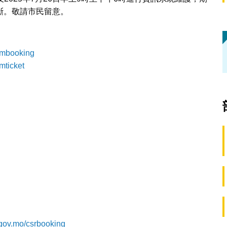
斷。敬請市民留意。
：
iambooking
mticket
：
gov.mo/csrbooking