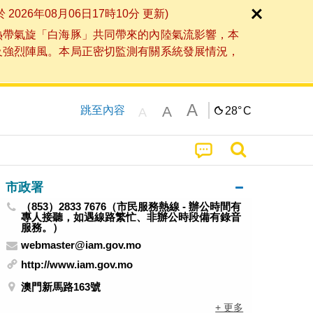
6年08月06日17時10分 更新)
熱帶氣旋「白海豚」共同帶來的內陸氣流影響，本
及強烈陣風。本局正密切監測有關系統發展情況，
A
A
跳至內容
28°
C
A
市政署
（853）2833 7676（市民服務熱線 - 辦公時間有
專人接聽，如遇線路繁忙、非辦公時段備有錄音
服務。）
webmaster@iam.gov.mo
http://www.iam.gov.mo
澳門新馬路163號
+ 更多