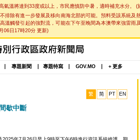
將達到33度或以上，市民應慎防中暑，適時補充水分。 (於 202
不排除有進一步發展及移向南海北部的可能。預料受該系統及
高溫觸發引起的強對流，可能在下午至晚間為本澳帶來強雷雨
06日17時20分 更新)
專題新聞
專題特寫
GOV.MO
+ 更多
繁
简
PT
EN
將間歇中斷
及2025年7月26日早上9時至下午6時進行資訊系統維護，期