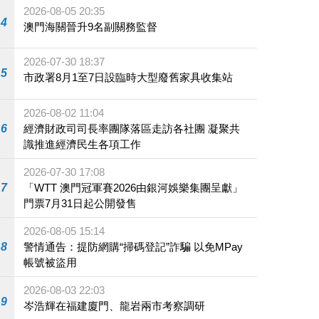
2026-08-05 20:35
4
澳門海關晉升9名副關務監督
2026-07-30 18:37
5
市政署8月1至7日設臨時大型廢舊家具收集站
2026-08-02 11:04
6
經濟財政司司長率團隊落區走訪各社團 凝聚共
識推進經濟民生各項工作
2026-07-30 17:08
7
「WTT 澳門冠軍賽2026由銀河娛樂集團呈獻」
門票7月31日起公開發售
2026-08-05 15:14
8
警情通告：提防網購“掃碼登記”詐騙 以免MPay
帳號被盜用
2026-08-03 22:03
9
岑浩輝在福建廈門、龍岩兩市考察調研