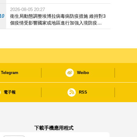
2026-08-05 20:27
10
衛生局動態調整埃博拉病毒病防疫措施 維持對3
個疫情受影響國家或地區進行加強入境防疫措
施
Telegram
Weibo
電子報
RSS
下載手機應用程式
澳門政府新聞 APP - App Store 下載
澳門政府新聞 APP - Google Pla
澳門政府新聞 APP -