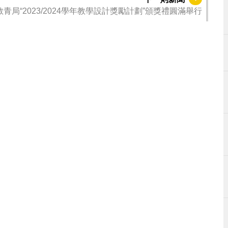
教青局“2023/2024學年教學設計獎勵計劃”頒獎禮圓滿舉行