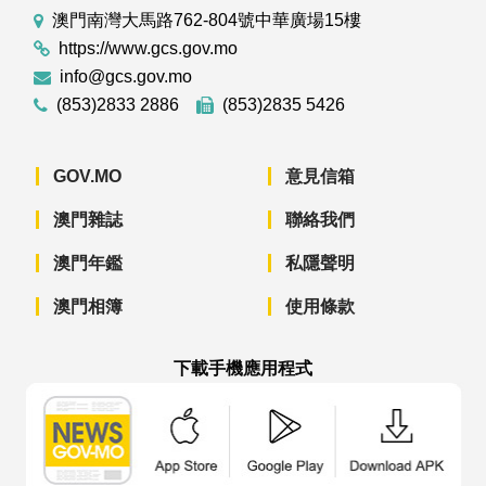
澳門南灣大馬路762-804號中華廣場15樓
https://www.gcs.gov.mo
info@gcs.gov.mo
(853)2833 2886
(853)2835 5426
GOV.MO
意見信箱
澳門雜誌
聯絡我們
澳門年鑑
私隱聲明
澳門相簿
使用條款
下載手機應用程式
澳門政府新聞 APP - App Store 下載
澳門政府新聞 APP - Googl
澳門政府新聞 