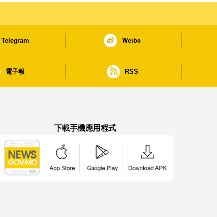
Telegram
Weibo
電子報
RSS
下載手機應用程式
澳門政府新聞 APP - App Store 下載
澳門政府新聞 APP - Google Pla
澳門政府新聞 APP -