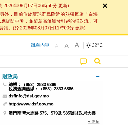
6年08月07日06時50分 更新)
另外，目前位於琉球群島附近的熱帶氣旋「白海
民應提防中暑，並留意高溫觸發引起的強對流，可
2026年08月07日11時00分 更新)
A
A
跳至內容
32°
C
A
財政局
總機：（853）2833 6366
稅務查詢熱線：（853）2833 6886
dsfinfo@dsf.gov.mo
http://www.dsf.gov.mo
澳門南灣大馬路 575、579及 585號財政局大樓
+ 更多