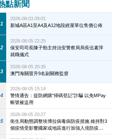
熱點新聞
2026-08-03 09:01
1
新城A區A1至A4及A12地段經屋單位售價公佈
2026-08-05 22:25
2
保安司司長陳子勁主持治安警察局局長伍素萍
就職儀式
2026-08-05 20:35
3
澳門海關晉升9名副關務監督
2026-08-05 15:14
4
警情通告：提防網購“掃碼登記”詐騙 以免MPay
帳號被盜用
2026-08-05 20:27
5
衛生局動態調整埃博拉病毒病防疫措施 維持對3
個疫情受影響國家或地區進行加強入境防疫措
施