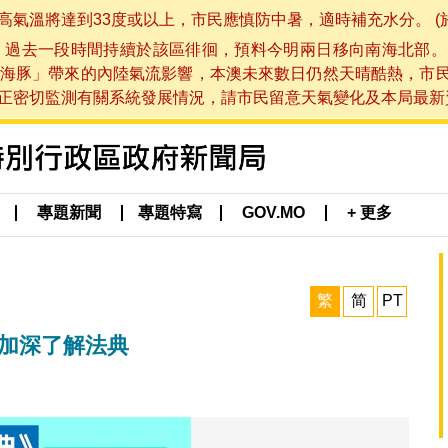
將達到33度或以上，市民應慎防中暑，適時補充水分。 (於 202
，過去一段時間持續於該區徘徊，預料今明兩日移向南海北部。
海豚」帶來的內陸氣流影響，本澳未來數日仍然天晴酷熱，市
切監測有關系統發展情況，請市民留意天氣變化及本局最新資訊。(於 
專題新聞
專題特寫
GOV.MO
+ 更多
繁
简
PT
民加深了解法典