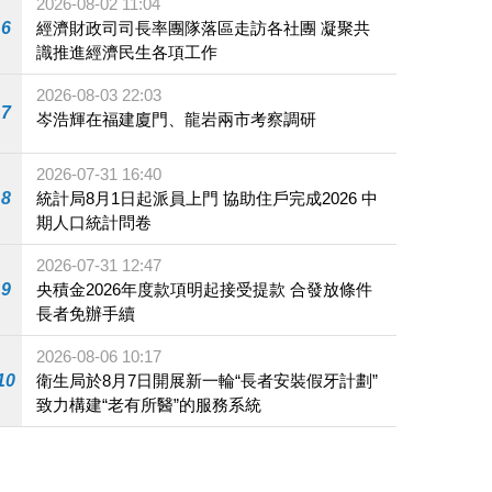
2026-08-02 11:04
6
經濟財政司司長率團隊落區走訪各社團 凝聚共
識推進經濟民生各項工作
2026-08-03 22:03
7
岑浩輝在福建廈門、龍岩兩市考察調研
2026-07-31 16:40
8
統計局8月1日起派員上門 協助住戶完成2026 中
期人口統計問卷
2026-07-31 12:47
9
央積金2026年度款項明起接受提款 合發放條件
長者免辦手續
2026-08-06 10:17
10
衛生局於8月7日開展新一輪“長者安裝假牙計劃”
致力構建“老有所醫”的服務系統