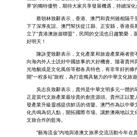
界”的獨特優勢，期待大家共享發展機遇，持續深化
蔡朝林致辭表示，香港、澳門和貴州雖相隔千
下了深厚友誼。澳門幫扶從江縣、正安縣，香港長
立了“貴港澳旅遊聯盟”，民間的交流也日趨繁榮
好明天！
陳詠雯致辭表示，文化產業和旅遊產業兩者密
向海內外人士説好中國故事的大好機會。隨著貴州
光地貌或是文化風俗等都各具特色，有非常好的條
開“一程多站”旅程，為打造獨具魅力的中華文化旅
吳志良致辭表示，貴州是中華文明多元一體的
正是當代文旅產業最珍貴的創意源頭。貴州正以驚
發產業升級靈感提供鮮活的借鑒。澳門作為以中華
化共鳴為切入點，開拓國際市場。讓黔澳兩地以文
文旅合作的藍海。
“藝海流金”內地與港澳文旅界交流活動今年在