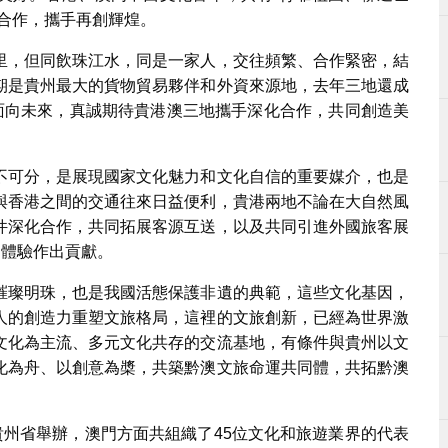
合作，攜手再創輝煌。
里，但同飲珠江水，同是一家人，交往頻繁、合作緊密，結
期是貴州最大的貨物貿易夥伴和外資來源地，去年三地還成
，面向未來，真誠期待貴港澳三地攜手深化合作，共同創造美
不可分，是展現國家文化魅力和文化自信的重要媒介，也是
與香港之間的交通往來日益便利，貴港兩地不論在大自然風
件深化合作，共同拓展客源互送，以及共同引進外國旅客展
遊體驗作出貢獻。
璀璨明珠，也是我國活態保護非遺的典範，這些文化基因，
人的創造力重塑文旅格局，這裡的文旅創新，已經為世界激
文化為主流、多元文化共存的交流基地，有條件與貴州以文
化為舟、以創意為槳，共築黔澳文旅命運共同體，共拓黔澳
貴州省舉辦，澳門方面共組織了45位文化和旅遊業界的代表