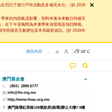
日下進行戶外活動及多補充水分。 (於 2026
」帶來的內陸氣流影響，預料本澳未來數日持續天
流，在下午至晚間為本澳帶來強雷雨及強烈陣風。
民留意天氣變化及本局最新資訊。(於 2026年
A
A
跳至內容
34°
C
A
澳門基金會
（853）2896 6777
info@fm.org.mo
http://www.fmac.org.mo
澳門路環紅荷路108號政府(路環)辦公大樓7-9樓