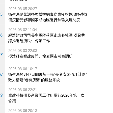
2026-08-05 20:27
5
衛生局動態調整埃博拉病毒病防疫措施 維持對3
個疫情受影響國家或地區進行加強入境防疫措
施
2026-08-02 11:04
6
經濟財政司司長率團隊落區走訪各社團 凝聚共
識推進經濟民生各項工作
2026-08-03 22:03
7
岑浩輝在福建廈門、龍岩兩市考察調研
2026-08-06 10:17
8
衛生局於8月7日開展新一輪“長者安裝假牙計劃”
致力構建“老有所醫”的服務系統
2026-08-06 22:21
9
籌建科技研發產業園工作組舉行2026年第一次
會議
2026-08-06 20:13