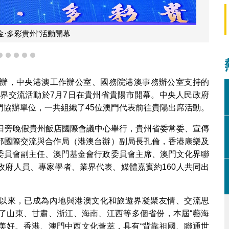
孔倫致辭
2
3
4
5
6
辦，中央港澳工作辦公室、國務院港澳事務辦公室支持的
旅遊界交流活動於7月7日在貴州省貴陽市開幕。中央人民政府
門協辦單位，一共組織了45位澳門代表前往貴陽出席活動。
7日旁晚假貴州飯店國際會議中心舉行，貴州省委常委、宣傳
部國際交流與合作局（港澳台辦）副局長孔倫，香港康樂及
委員會副主任、澳門基金會行政委員會主席、澳門文化界聯
政府人員、專家學者、業界代表、媒體嘉賓約160人共同出
創辦以來，已成為內地與港澳文化和旅遊界凝聚友情、交流思
了山東、甘肅、浙江、海南、江西等多個省份，本屆“藝海
與美好。香港、澳門中西文化薈萃，具有“背靠祖國、聯通世