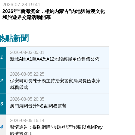
2026-07-28 19:41
2026年“藝海流金．相約內蒙古”內地與港澳文化
和旅遊界交流活動開幕
熱點新聞
2026-08-03 09:01
1
新城A區A1至A4及A12地段經屋單位售價公佈
2026-08-05 22:25
2
保安司司長陳子勁主持治安警察局局長伍素萍
就職儀式
2026-08-05 20:35
3
澳門海關晉升9名副關務監督
2026-08-05 15:14
4
警情通告：提防網購“掃碼登記”詐騙 以免MPay
帳號被盜用