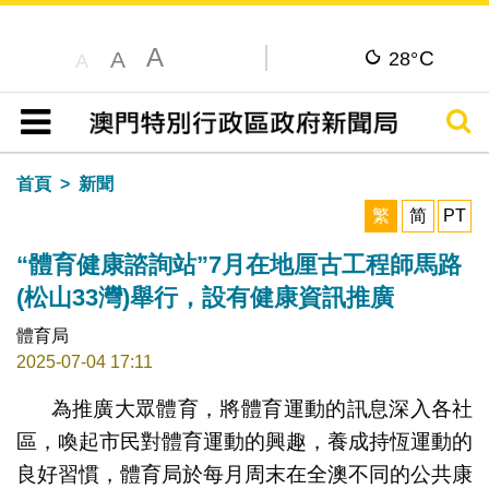
A
C
A
28°
A
搜尋
目錄
首頁
新聞
繁
简
PT
“體育健康諮詢站”7月在地厘古工程師馬路
(松山33灣)舉行，設有健康資訊推廣
體育局
2025-07-04 17:11
為推廣大眾體育，將體育運動的訊息深入各社
區，喚起市民對體育運動的興趣，養成持恆運動的
良好習慣，體育局於每月周末在全澳不同的公共康