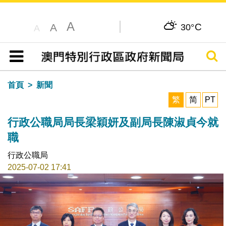
A
C
A
30°
A
搜尋
目錄
首頁
新聞
繁
简
PT
行政公職局局長梁穎妍及副局長陳淑貞今就
職
行政公職局
2025-07-02 17:41