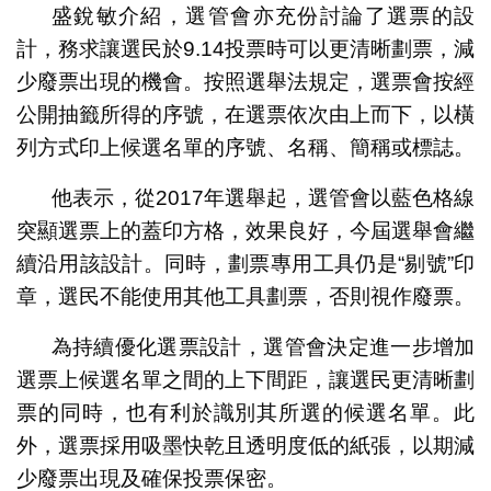
盛銳敏介紹，選管會亦充份討論了選票的設
計，務求讓選民於9.14投票時可以更清晰劃票，減
少廢票出現的機會。按照選舉法規定，選票會按經
公開抽籤所得的序號，在選票依次由上而下，以橫
列方式印上候選名單的序號、名稱、簡稱或標誌。
他表示，從2017年選舉起，選管會以藍色格線
突顯選票上的蓋印方格，效果良好，今屆選舉會繼
續沿用該設計。同時，劃票專用工具仍是“剔號”印
章，選民不能使用其他工具劃票，否則視作廢票。
為持續優化選票設計，選管會決定進一步增加
選票上候選名單之間的上下間距，讓選民更清晰劃
票的同時，也有利於識別其所選的候選名單。此
外，選票採用吸墨快乾且透明度低的紙張，以期減
少廢票出現及確保投票保密。