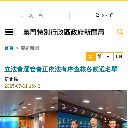
A
C
A
33°
A
搜尋
目錄
首頁
專題新聞
繁
简
PT
EN
立法會選管會正依法有序查核各候選名單
新聞局
2025-07-01 16:42