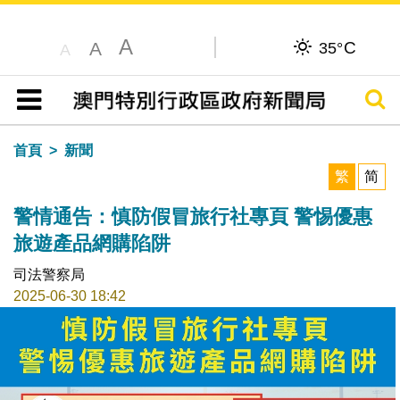
A
C
A
35°
A
搜尋
目錄
首頁
新聞
繁
简
警情通告：慎防假冒旅行社專頁 警惕優惠
旅遊產品網購陷阱
司法警察局
2025-06-30 18:42