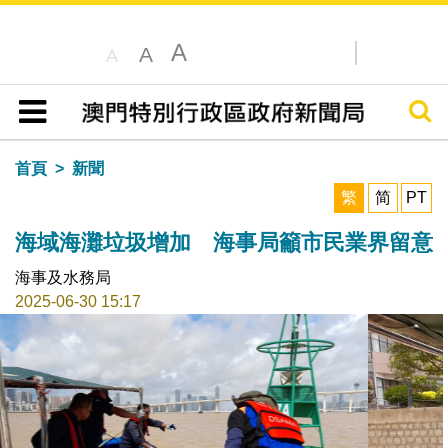
A
A
A
搜尋
目錄
首頁
新聞
繁
简
PT
海域海灘垃圾增加 海事局籲市民業界留意
海事及水務局
2025-06-30 15:17