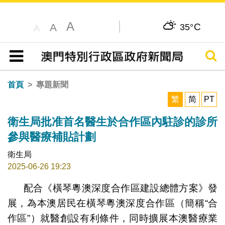
A
C
A
35°
A
搜尋
目錄
首頁
專題新聞
繁
简
PT
衛生局批准首名醫生於合作區內駐診的診所
參與醫療補貼計劃
衛生局
2025-06-26 19:23
配合《橫琴粵澳深度合作區建設總體方案》發
展，為本澳居民在橫琴粵澳深度合作區（簡稱“合
作區”）就醫創設有利條件，同時擴展本澳醫療業