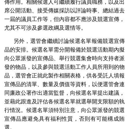
傳作用。相關候選人可繼續履行議員職務，以及出
席公開活動、接受傳媒採訪以評論時事、總結過去
一屆的議員工作等，但內容都不應涉及競選宣傳，
尤其不可涉及參選政綱及選情等。
另外，選管會繼續討論候選名單報備競選宣傳
品的安排。候選名單需分開報備於競選活動期內擬
向公眾派發的宣傳品、舉行競選集會時向支持者派
發的物品，以及參與競選活動工作人員所用到的物
品，選管會正就此製作相關表格，供各受託人填報
宣傳品的清單、數量及價值等資料，以便選管會連
同廉政公署作出適當監督，向候選名單提出建議，
並藉此跟進及評估各候選名單就選舉開支限額的執
行情況。候選名單須特別注意，向公眾派發的競選
宣傳品應避免具有福利性質，否則有可能構成賄
選。