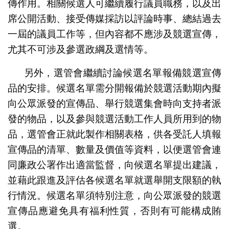
傳作用。相關候選人可繼續履行議員職務，以及出
席公開活動、接受傳媒採訪以評論時事、總結過去
一屆的議員工作等，但內容都不應涉及競選宣傳，
尤其不可涉及參選政綱及選情等。
另外，選管會繼續討論候選名單報備競選宣傳
品的安排。候選名單需分開報備於競選活動期內擬
向公眾派發的宣傳品、舉行競選集會時向支持者派
發的物品，以及參與競選活動工作人員所用到的物
品，選管會正就此製作相關表格，供各受託人填報
宣傳品的清單、數量及價值等資料，以便選管會連
同廉政公署作出適當監督，向候選名單提出建議，
並藉此跟進及評估各候選名單就選舉開支限額的執
行情況。候選名單須特別注意，向公眾派發的競選
宣傳品應避免具有福利性質，否則有可能構成賄
選。