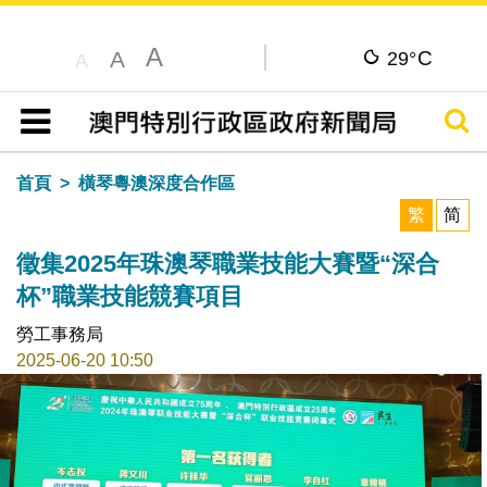
A
C
A
29°
A
搜尋
目錄
首頁
橫琴粵澳深度合作區
繁
简
徵集2025年珠澳琴職業技能大賽暨“深合
杯”職業技能競賽項目
勞工事務局
2025-06-20 10:50