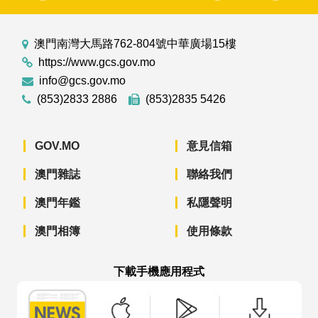
澳門南灣大馬路762-804號中華廣場15樓
https://www.gcs.gov.mo
info@gcs.gov.mo
(853)2833 2886
(853)2835 5426
GOV.MO
意見信箱
澳門雜誌
聯絡我們
澳門年鑑
私隱聲明
澳門相簿
使用條款
下載手機應用程式
澳門政府新聞 APP - App Store 下載
澳門政府新聞 APP - Googl
澳門政府新聞 