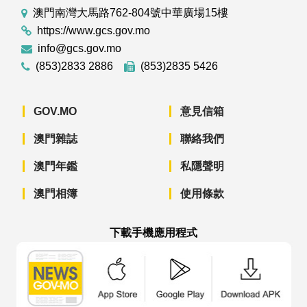
澳門南灣大馬路762-804號中華廣場15樓
https://www.gcs.gov.mo
info@gcs.gov.mo
(853)2833 2886
(853)2835 5426
GOV.MO
意見信箱
澳門雜誌
聯絡我們
澳門年鑑
私隱聲明
澳門相簿
使用條款
下載手機應用程式
澳門政府新聞 APP - App Store 下載
澳門政府新聞 APP - Googl
澳門政府新聞 