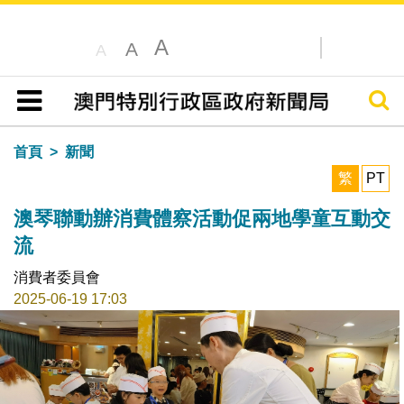
A
A
A
搜尋
目錄
首頁
新聞
繁
PT
澳琴聯動辦消費體察活動促兩地學童互動交
流
消費者委員會
2025-06-19 17:03