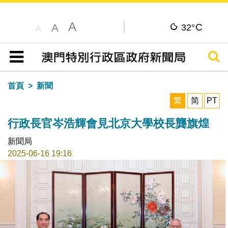
A
C
A
32°
A
搜尋
目錄
首頁
新聞
繁
简
PT
行政長官岑浩輝會見北京大學校長龔旗煌
新聞局
2025-06-16 19:16