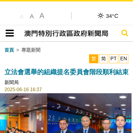
A
C
A
34°
A
搜尋
目錄
首頁
專題新聞
繁
简
PT
EN
立法會選舉的組織提名委員會階段順利結束
新聞局
2025-06-16 16:37