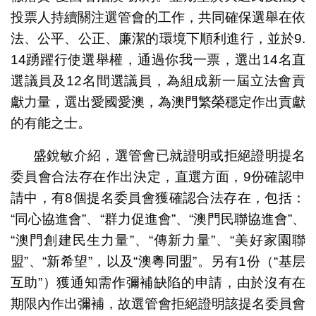
投票人持續關注選管會的工作，共同確保選舉在依
法、公平、公正、廉潔的環境下順利進行，並於9.
14踴躍行使選舉權，通過你我一票，選出14名直
選議員及12名間選議員，為組成新一屆立法會貢
獻力量，選出愛國愛澳，為澳門繁榮穩定作出貢獻
的有能之士。
盛銳敏介紹，選管會已就證明或拒絕證明提名
委員會合法存在作出決定，直選方面，9份確認申
請中，有8個提名委員會獲確認合法存在，包括：
“同心協進會”、“群力促進會”、“澳門民聯協進會”、
“澳門創建民生力量”、“傳新力量”、“美好家園聯
盟”、“新希望”，以及“澳粵同盟”。另有1份（“基层
互助”）獲通知需作彌補缺陷的申請，由於沒有在
期限內作出彌補，故選管會拒絕證明該提名委員會