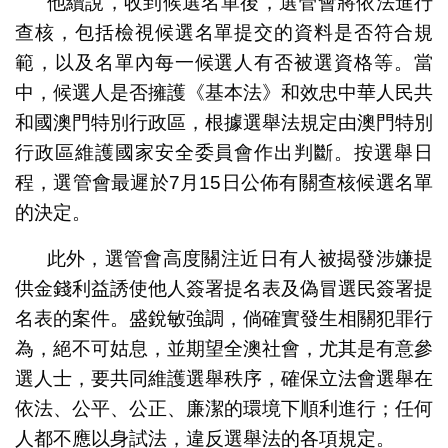
他續說，收到候選名單後，選管會將依法進行
查核，包括檢視候選名單提交的資料是否符合規
範，以及名單內每一候選人有否被選資格等。當
中，候選人是否擁護《基本法》和效忠中華人民共
和國澳門特別行政區，根據選舉法規定由澳門特別
行政區維護國家安全委員會作出判斷。按選舉日
程，選管會最遲於7月15日公佈有關查核候選名單
的決定。
此外，選管會高度關注近日有人被揭發涉嫌提
供金錢利益誘使他人簽署提名表及偽冒選民簽署提
名表的案件。盛銳敏強調，倘確實發生相關犯罪行
為，絕不可姑息，並期望全澳社會，尤其是有意參
選人士，要共同維護選舉秩序，確保立法會選舉在
依法、公平、公正、廉潔的環境下順利進行；任何
人都不應以身試法，違反選舉法的各項規定。