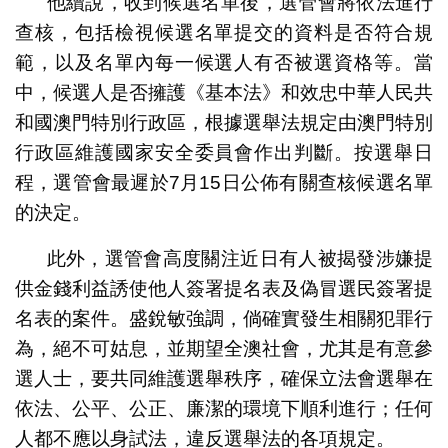
他續說，收到候選名單後，選管會將依法進行
查核，包括檢視候選名單提交的資料是否符合規
範，以及名單內每一候選人有否被選資格等。當
中，候選人是否擁護《基本法》和效忠中華人民共
和國澳門特別行政區，根據選舉法規定由澳門特別
行政區維護國家安全委員會作出判斷。按選舉日
程，選管會最遲於7月15日公佈有關查核候選名單
的決定。
此外，選管會高度關注近日有人被揭發涉嫌提
供金錢利益誘使他人簽署提名表及偽冒選民簽署提
名表的案件。盛銳敏強調，倘確實發生相關犯罪行
為，絕不可姑息，並期望全澳社會，尤其是有意參
選人士，要共同維護選舉秩序，確保立法會選舉在
依法、公平、公正、廉潔的環境下順利進行；任何
人都不應以身試法，違反選舉法的各項規定。