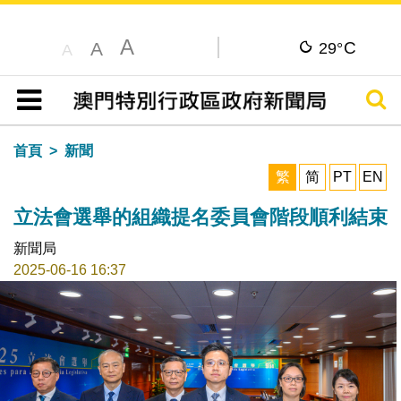
A
C
A
29°
A
搜尋
目錄
首頁
新聞
繁
简
PT
EN
立法會選舉的組織提名委員會階段順利結束
新聞局
2025-06-16 16:37