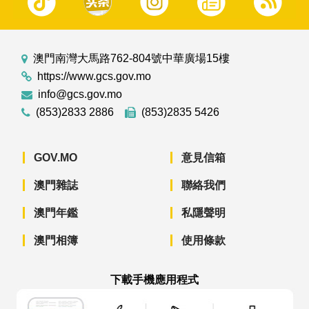
澳門南灣大馬路762-804號中華廣場15樓
https://www.gcs.gov.mo
info@gcs.gov.mo
(853)2833 2886
(853)2835 5426
GOV.MO
意見信箱
澳門雜誌
聯絡我們
澳門年鑑
私隱聲明
澳門相簿
使用條款
下載手機應用程式
澳門政府新聞 APP - App Store 下載
澳門政府新聞 APP - Googl
澳門政府新聞 