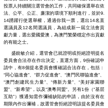
投票人持續關注選管會的工作，共同確保選舉在依
法、公平、公正、廉潔的環境下順利進行，並於9.
14踴躍行使選舉權，通過你我一票，選出14名直
選議員及12名間選議員，為組成新一屆立法會貢
獻力量，選出愛國愛澳，為澳門繁榮穩定作出貢獻
的有能之士。
盛銳敏介紹，選管會已就證明或拒絕證明提名
委員會合法存在作出決定，直選方面，9份確認申
請中，有8個提名委員會獲確認合法存在，包括：
“同心協進會”、“群力促進會”、“澳門民聯協進會”、
“澳門創建民生力量”、“傳新力量”、“美好家園聯
盟”、“新希望”，以及“澳粵同盟”。另有1份（“基层
互助”）獲通知需作彌補缺陷的申請，由於沒有在
期限內作出彌補，故選管會拒絕證明該提名委員會