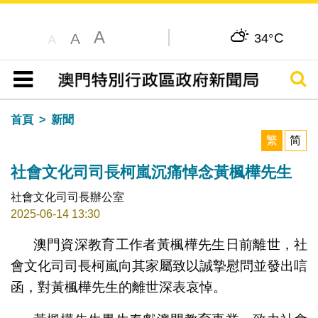
A
C
A
34°
A
搜尋
目錄
首頁
新聞
繁
简
社會文化司司長柯嵐沉痛悼念黃楓樺先生
社會文化司司長辦公室
2025-06-14 13:30
澳門資深教育工作者黃楓樺先生日前離世，社
會文化司司長柯嵐向其家屬致以誠摯慰問並發出唁
函，對黃楓樺先生的離世深表哀悼。