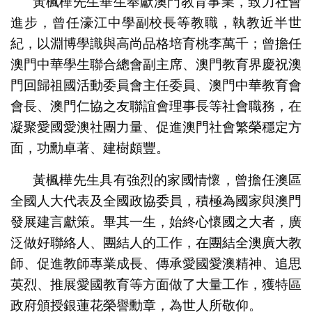
黃楓樺先生畢生奉獻澳門教育事業，致力社會
進步，曾任濠江中學副校長等教職，執教近半世
紀，以淵博學識與高尚品格培育桃李萬千；曾擔任
澳門中華學生聯合總會副主席、澳門教育界慶祝澳
門回歸祖國活動委員會主任委員、澳門中華教育會
會長、澳門仁協之友聯誼會理事長等社會職務，在
凝聚愛國愛澳社團力量、促進澳門社會繁榮穩定方
面，功勳卓著、建樹頗豐。
黃楓樺先生具有強烈的家國情懷，曾擔任澳區
全國人大代表及全國政協委員，積極為國家與澳門
發展建言獻策。畢其一生，始終心懷國之大者，廣
泛做好聯絡人、團結人的工作，在團結全澳廣大教
師、促進教師專業成長、傳承愛國愛澳精神、追思
英烈、推展愛國教育等方面做了大量工作，獲特區
政府頒授銀蓮花榮譽勳章，為世人所敬仰。