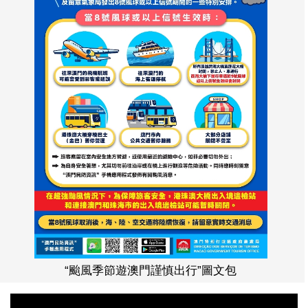
“颱風季節遊澳門謹慎出行”圖文包