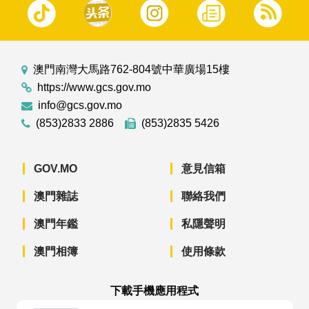
澳門南灣大馬路762-804號中華廣場15樓
https://www.gcs.gov.mo
info@gcs.gov.mo
(853)2833 2886
(853)2835 5426
GOV.MO
意見信箱
澳門雜誌
聯絡我們
澳門年鑑
私隱聲明
澳門相簿
使用條款
下載手機應用程式
澳門政府新聞 APP - App Store 下載
澳門政府新聞 APP - Googl
澳門政府新聞 