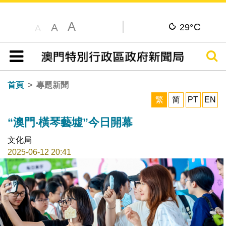
A
C
A
29°
A
搜尋
目錄
首頁
專題新聞
繁
简
PT
EN
“澳門‧橫琴藝墟”今日開幕
文化局
2025-06-12 20:41