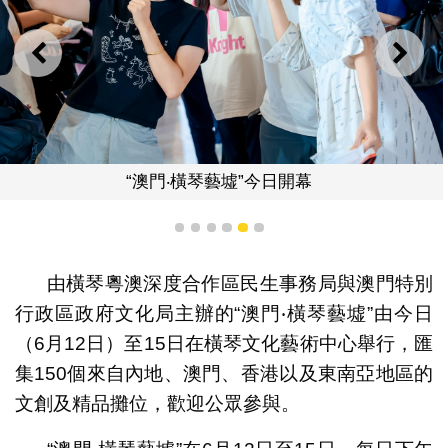
上一則
下一
“澳門‧橫琴藝墟”今日開幕
1
2
3
4
5
6
由橫琴粵澳深度合作區民生事務局與澳門特別
行政區政府文化局主辦的“澳門‧橫琴藝墟”由今日
（6月12日）至15日在橫琴文化藝術中心舉行，匯
集150個來自內地、澳門、香港以及東南亞地區的
文創及精品攤位，歡迎公眾參與。