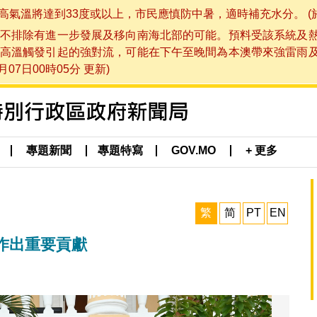
將達到33度或以上，市民應慎防中暑，適時補充水分。 (於 202
不排除有進一步發展及移向南海北部的可能。預料受該系統及
高溫觸發引起的強對流，可能在下午至晚間為本澳帶來強雷雨
07日00時05分 更新)
專題新聞
專題特寫
GOV.MO
+ 更多
繁
简
PT
EN
作出重要貢獻