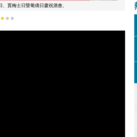
日、賈梅士日暨葡僑日慶祝酒會。
1
2
3