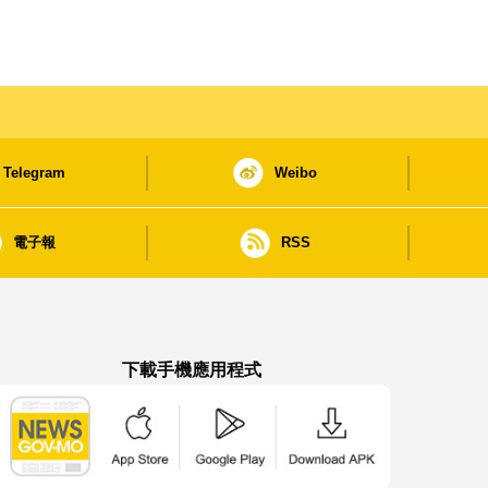
Telegram
Weibo
電子報
RSS
下載手機應用程式
澳門政府新聞 APP - App Store 下載
澳門政府新聞 APP - Google Pla
澳門政府新聞 APP -