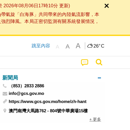
6年08月06日17時10分 更新)
熱帶氣旋「白海豚」共同帶來的內陸氣流影響，本
及強烈陣風。本局正密切監測有關系統發展情況，
A
A
跳至內容
26°
C
A
新聞局
（853）2833 2886
info@gcs.gov.mo
https://www.gcs.gov.mo/home/zh-hant
澳門南灣大馬路762 - 804號中華廣場15樓
+ 更多