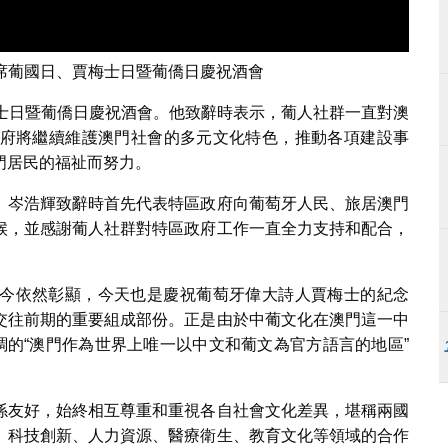
席葡國日、賈梅士日暨葡僑日慶祝酒會
梅士日暨葡僑日慶祝酒會。他致辭時表示，葡人社群一直對澳
府將繼續維護澳門社會的多元文化特色，推動各項建設事
門居民的福祉而努力。
。岑浩輝致辭時首先代表特區政府向葡萄牙人民、旅居澳門
候，並感謝葡人社群對特區政府工作一直全力支持和配合，
今依然彰顯，今天也是慶祝葡萄牙偉大詩人賈梅士的紀念
交往前期的重要組成部份。正是由於中葡文化在澳門這一中
調的“澳門作為世界上唯一以中文和葡文為官方語言的地區”
係友好，始終相互尊重和重視各自社會文化差異，堪稱兩國
、科技創新、人力資源、醫療衛生、教育文化等領域的合作