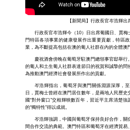
【新聞局】行政長官岑浩輝出
行政長官岑浩輝今（10）日出席葡國日、賈
門特區各項事業的健康發展作出重要貢獻，特區政
業，為不斷提高包括在澳的葡人社群在內的全體澳
慶祝酒會傍晚在葡萄牙駐澳門總領事官邸舉行
的葡人和土生葡人社群表達節日的祝賀和誠摯的問
為推動澳門經濟社會發展所作出的貢獻。
岑浩輝指出，葡萄牙與澳門關係淵源深厚，至
日，賈梅士曾經在澳門居住數年，是兩地人民歷史
國“對外窗口”交相輝映數百年，習近平主席清楚強
的“獨特性”得以成就。
岑浩輝強調，中國與葡萄牙保持良好合作，關
間合作交流的典範。澳門特區和葡萄牙在經濟貿易