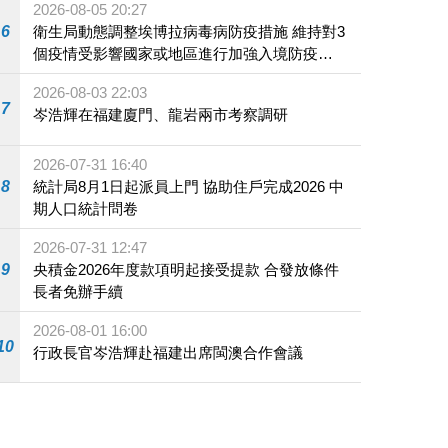
2026-08-05 20:27
6
衛生局動態調整埃博拉病毒病防疫措施 維持對3
個疫情受影響國家或地區進行加強入境防疫措
施
2026-08-03 22:03
7
岑浩輝在福建廈門、龍岩兩市考察調研
2026-07-31 16:40
8
統計局8月1日起派員上門 協助住戶完成2026 中
期人口統計問卷
2026-07-31 12:47
9
央積金2026年度款項明起接受提款 合發放條件
長者免辦手續
2026-08-01 16:00
10
行政長官岑浩輝赴福建出席閩澳合作會議