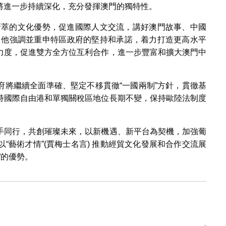
將進一步持續深化，充分發揮澳門的獨特性。
薈萃的文化優勢，促進國際人文交流，講好澳門故事、中國
，他強調並重申特區政府的堅持和承諾，着力打造更高水平
力度，促進雙方全方位互利合作，進一步豐富和擴大澳門中
府將繼續全面準確、堅定不移貫徹“一國兩制”方針，貫徹基
持國際自由港和單獨關稅區地位長期不變，保持歐陸法制度
手同行，共創璀璨未來，以新機遇、新平台為契機，加強葡
“藝術才情”(賈梅士名言) 推動經貿文化發展和合作交流展
”的優勢。