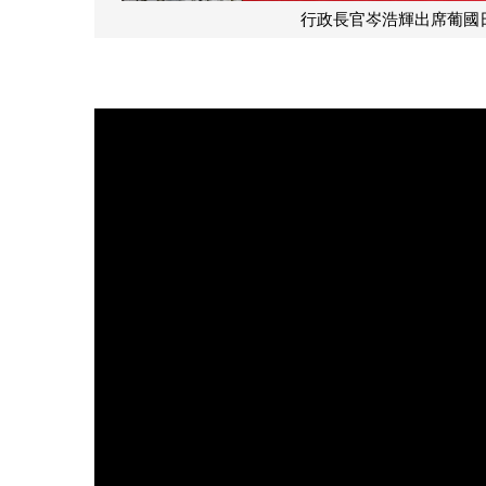
行政長官岑浩輝出席葡國