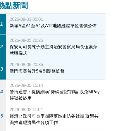
熱點新聞
2026-08-03 09:01
1
新城A區A1至A4及A12地段經屋單位售價公佈
2026-08-05 22:25
2
保安司司長陳子勁主持治安警察局局長伍素萍
就職儀式
2026-08-05 20:35
3
澳門海關晉升9名副關務監督
2026-08-05 15:14
4
警情通告：提防網購“掃碼登記”詐騙 以免MPay
帳號被盜用
2026-08-02 11:04
5
經濟財政司司長率團隊落區走訪各社團 凝聚共
識推進經濟民生各項工作